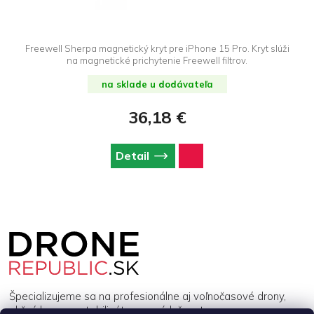
Freewell Sherpa magnetický kryt pre iPhone 15 Pro. Kryt slúži
na magnetické prichytenie Freewell filtrov.
na sklade u dodávateľa
36,18 €
Detail
Z
á
p
ä
t
i
Špecializujeme sa na profesionálne aj voľnočasové drony,
e
akčné kamery, stabilizátory a príslušenstvo.