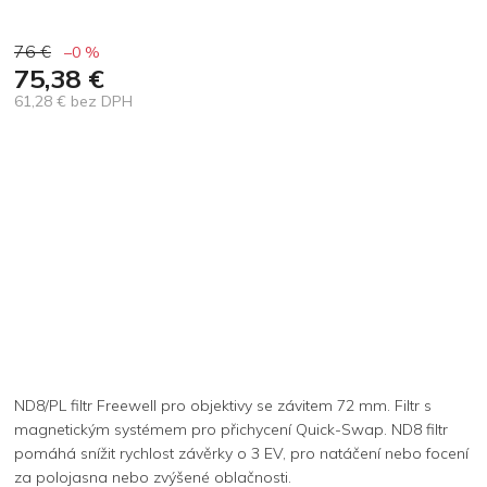
76 €
–0 %
75,38 €
61,28 € bez DPH
Jednotková
cena:
ND8/PL filtr Freewell pro objektivy se závitem 72 mm. Filtr s
magnetickým systémem pro přichycení Quick-Swap. ND8 filtr
pomáhá snížit rychlost závěrky o 3 EV, pro natáčení nebo focení
za polojasna nebo zvýšené oblačnosti.