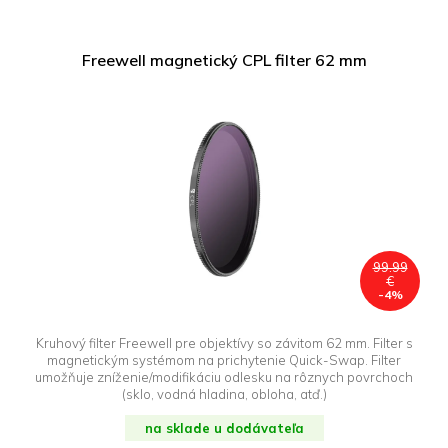
Freewell magnetický CPL filter 62 mm
99.99
€
-4%
Kruhový filter Freewell pre objektívy so závitom 62 mm. Filter s
magnetickým systémom na prichytenie Quick-Swap. Filter
umožňuje zníženie/modifikáciu odlesku na rôznych povrchoch
(sklo, vodná hladina, obloha, atď.)
na sklade u dodávateľa