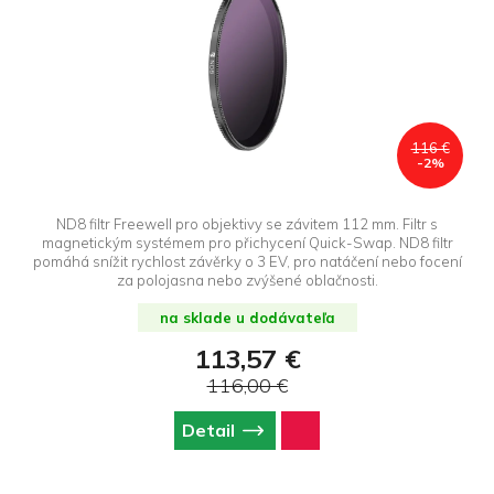
116 €
-2%
ND8 filtr Freewell pro objektivy se závitem 112 mm. Filtr s
magnetickým systémem pro přichycení Quick-Swap. ND8 filtr
pomáhá snížit rychlost závěrky o 3 EV, pro natáčení nebo focení
za polojasna nebo zvýšené oblačnosti.
na sklade u dodávateľa
113,57 €
116,00 €
Detail