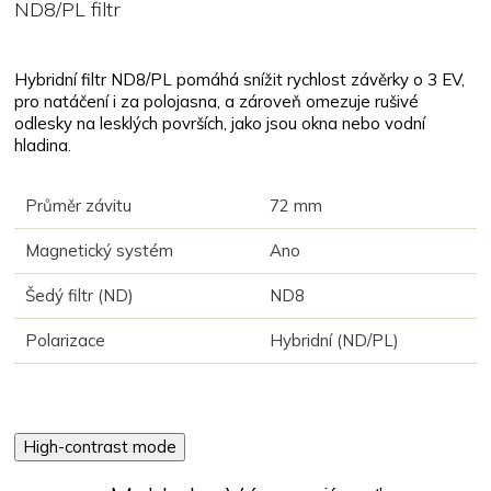
ND8/PL filtr
Hybridní filtr ND8/PL pomáhá snížit rychlost závěrky o 3 EV,
pro natáčení i za polojasna, a zároveň omezuje rušivé
odlesky na lesklých površích, jako jsou okna nebo vodní
hladina.
Průměr závitu
72 mm
Magnetický systém
Ano
Šedý filtr (ND)
ND8
Polarizace
Hybridní (ND/PL)
High-contrast mode