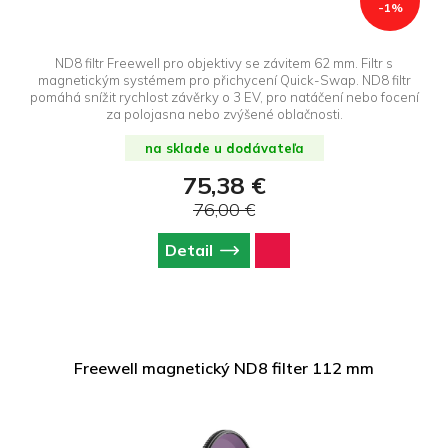
-1%
ND8 filtr Freewell pro objektivy se závitem 62 mm. Filtr s
magnetickým systémem pro přichycení Quick-Swap. ND8 filtr
pomáhá snížit rychlost závěrky o 3 EV, pro natáčení nebo focení
za polojasna nebo zvýšené oblačnosti.
na sklade u dodávateľa
75,38 €
76,00 €
Detail
Freewell magnetický ND8 filter 112 mm