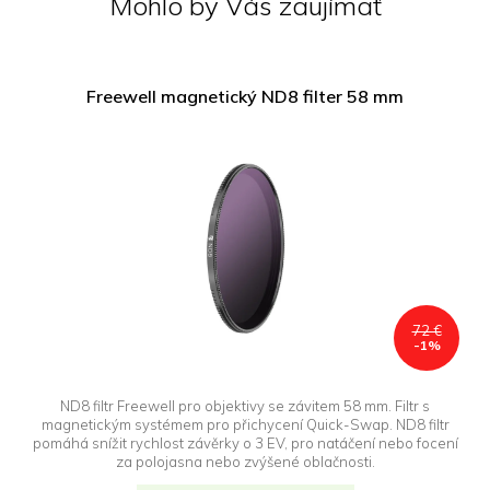
Mohlo by Vás zaujímať
Freewell magnetický ND8 filter 58 mm
72 €
-1%
ND8 filtr Freewell pro objektivy se závitem 58 mm. Filtr s
magnetickým systémem pro přichycení Quick-Swap. ND8 filtr
pomáhá snížit rychlost závěrky o 3 EV, pro natáčení nebo focení
za polojasna nebo zvýšené oblačnosti.