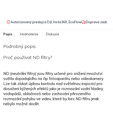
Autorizovaný predajca DJI, Insta360, EcoFlow
Doprava zadarmo
Popis
Hodnotenie
Diskusia
Podrobný popis
Proč používat ND filtry?
ND (neutrální filtry) jsou filtry určené pro snížení množství
světla dopadajícího na čip fotoaparátu nebo videokamery.
Lze tak získat úplnou kontrolu nad světelnou expozicí pro
dosažení kýžených efektů jako je rozmazání vodní hladiny,
vodopádů, oblačnosti nebo zachování přirozeného
rozmazání pohybu ve videu, které by bez ND filtru jinak
nebylo možné docílit.