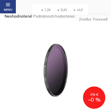
Prejsť
na
CZK
EUR
HUF
obsah
Priemerné
Neohodnotené
Podrobnosti hodnotenia
Značka:
Freewell
hodnotenie
produktu
je
0,0
z 5
hviezdičiek.
76 €
–0 %