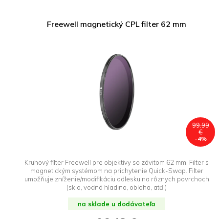
Freewell magnetický CPL filter 62 mm
99.99
€
-4%
Kruhový filter Freewell pre objektívy so závitom 62 mm. Filter s
magnetickým systémom na prichytenie Quick-Swap. Filter
umožňuje zníženie/modifikáciu odlesku na rôznych povrchoch
(sklo, vodná hladina, obloha, atď.)
na sklade u dodávateľa