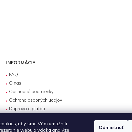
INFORMÁCIE
FAQ
O nás
Obchodné podmienky
Ochrana osobných údajov
Doprava a platba
Reklamácie
cookies, aby sme Vám umožnili
Servis produktov DJI
Odmietnuť
rezeranie webu a vďaka analýze