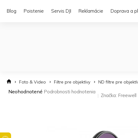
Prejsť
na
Blog
Poistenie
Servis DJI
Reklamácie
Doprava a p
obsah
Foto & Video
Filtre pre objektívy
ND filtre pre objektí
Priemerné
Neohodnotené
Podrobnosti hodnotenia
Značka:
Freewell
hodnotenie
produktu
je
0,0
z 5
hviezdičiek.