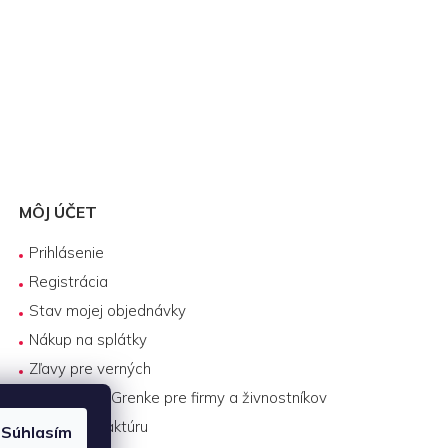
MÔJ ÚČET
Prihlásenie
Registrácia
Stav mojej objednávky
Nákup na splátky
Zľavy pre verných
Biznis lízing Grenke pre firmy a živnostníkov
Platba na faktúru
Súhlasím