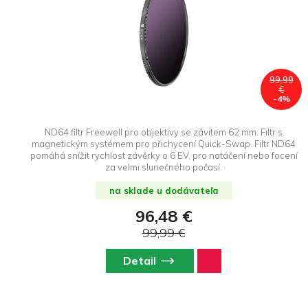
99.99
€
-4%
ND64 filtr Freewell pro objektivy se závitem 62 mm. Filtr s
magnetickým systémem pro přichycení Quick-Swap. Filtr ND64
pomáhá snížit rychlost závěrky o 6 EV, pro natáčení nebo focení
za velmi slunečného počasí.
na sklade u dodávateľa
96,48 €
99,99 €
Detail