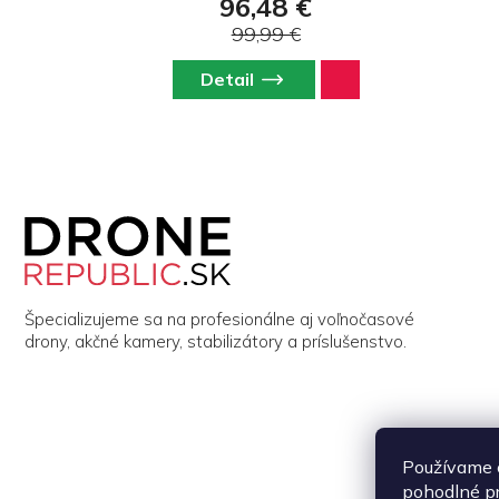
96,48 €
99,99 €
Detail
Z
á
p
ä
t
i
Špecializujeme sa na profesionálne aj voľnočasové
e
drony, akčné kamery, stabilizátory a príslušenstvo.
Používame 
pohodlné p