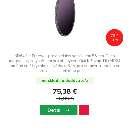
76 €
-1%
ND64 filtr Freewell pro objektivy se závitem 58 mm. Filtr s
magnetickým systémem pro přichycení Quick-Swap. Filtr ND64
pomáhá snížit rychlost závěrky o 6 EV, pro natáčení nebo focení
za velmi slunečného počasí.
na sklade u dodávateľa
75,38 €
76,00 €
Detail