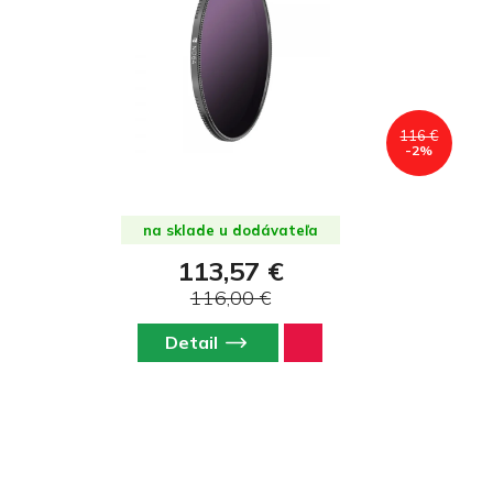
116 €
-2%
na sklade u dodávateľa
113,57 €
116,00 €
Detail