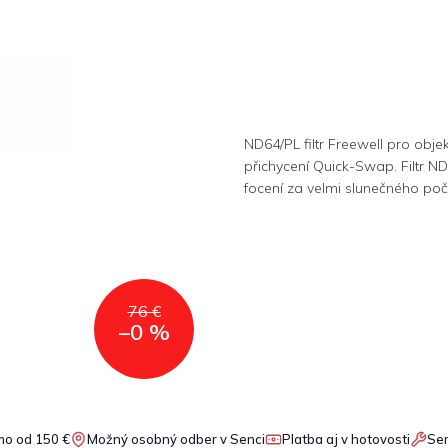
ND64/PL filtr Freewell pro obj
přichycení Quick-Swap. Filtr N
focení za velmi slunečného poč
76 €
–0 %
o od 150 €
Možný osobný odber v Senci
Platba aj v hotovosti
Ser