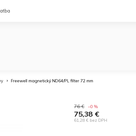
latba
vy
Freewell magnetický ND64/PL filter 72 mm
76 €
–0 %
75,38 €
61,28 € bez DPH
Jednotková
cena: