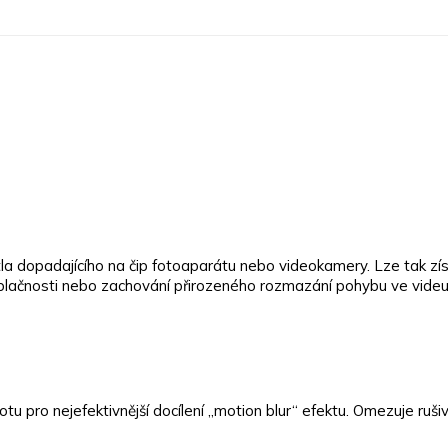
světla dopadajícího na čip fotoaparátu nebo videokamery. Lze tak z
lačnosti nebo zachování přirozeného rozmazání pohybu ve videu, k
u pro nejefektivnější docílení „motion blur“ efektu. Omezuje rušivé