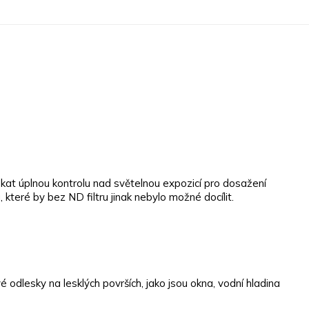
ískat úplnou kontrolu nad světelnou expozicí pro dosažení
teré by bez ND filtru jinak nebylo možné docílit.
 odlesky na lesklých površích, jako jsou okna, vodní hladina