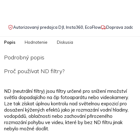
Autorizovaný predajca DJI, Insta360, EcoFlow
Doprava zadarmo
Popis
Hodnotenie
Diskusia
Podrobný popis
Proč používat ND filtry?
ND (neutrální filtry) jsou filtry určené pro snížení množství
světla dopadajícího na čip fotoaparátu nebo videokamery.
Lze tak získat úplnou kontrolu nad světelnou expozicí pro
dosažení kýžených efektů jako je rozmazání vodní hladiny,
vodopádů, oblačnosti nebo zachování přirozeného
rozmazání pohybu ve videu, které by bez ND filtru jinak
nebylo možné docílit.