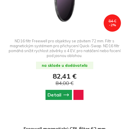
84 €
-2%
ND16 filtr Freewell pro objektivy se závitem 72 mm. Filtr s
magnetickým systémem pro přichycení Quick-Swap. ND16 filtr
pomáhá snížit rychlost závěrky o 4 EV, pro natáčení nebo focení
pod jasnou oblohou.
na sklade u dodávateľa
82,41 €
84,00 €
Detail
Freewell magnetický CPL filter 62 mm