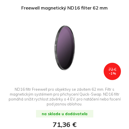
Freewell magnetický ND16 filter 62 mm
72 €
-1%
ND16 filtr Freewell pro objektivy se závitem 62 mm. Filtr s
magnetickým systémem pro přichycení Quick-Swap. ND16 filtr
pomáhá snížit rychlost závěrky o 4 EV, pro natáčení nebo focení
pod jasnou oblohou.
na sklade u dodávateľa
71,36 €