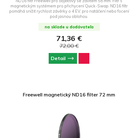
ND16 filtr Freewell pro objektivy se závitem 58 mm. Filtr s
magnetickým systémem pro přichycení Quick-Swap. ND16 filtr
pomáhá snížit rychlost závěrky o 4 EV, pro natáčení nebo focení
pod jasnou oblohou.
na sklade u dodávateľa
71,36 €
72,00 €
Detail
Freewell magnetický ND16 filter 72 mm