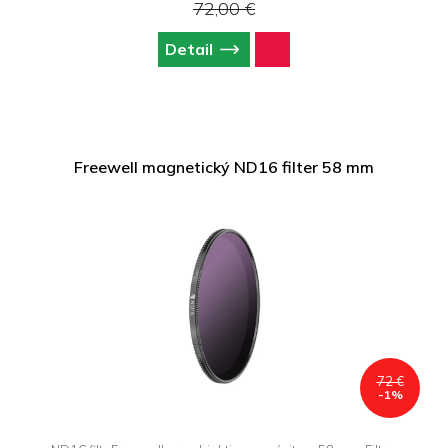
72,00 €
Detail
Freewell magnetický ND16 filter 58 mm
72 €
-1%