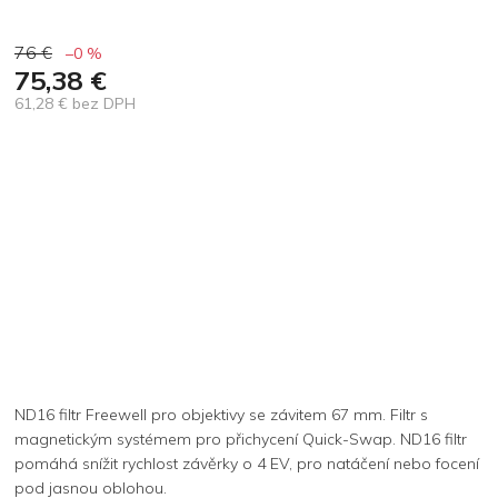
76 €
–0 %
75,38 €
61,28 € bez DPH
Jednotková
cena:
ND16 filtr Freewell pro objektivy se závitem 67 mm. Filtr s
magnetickým systémem pro přichycení Quick-Swap. ND16 filtr
pomáhá snížit rychlost závěrky o 4 EV, pro natáčení nebo focení
pod jasnou oblohou.