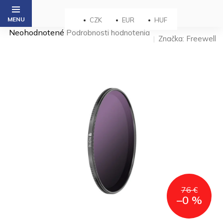
Prejsť
na
CZK
EUR
HUF
obsah
Priemerné
Neohodnotené
Podrobnosti hodnotenia
Značka:
Freewell
hodnotenie
produktu
je
0,0
z 5
hviezdičiek.
76 €
–0 %