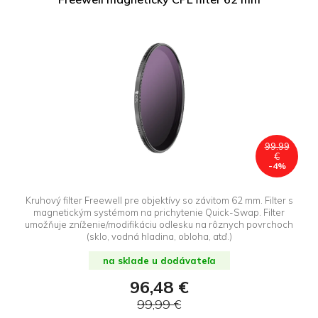
99.99
€
-4%
Kruhový filter Freewell pre objektívy so závitom 62 mm. Filter s
magnetickým systémom na prichytenie Quick-Swap. Filter
umožňuje zníženie/modifikáciu odlesku na rôznych povrchoch
(sklo, vodná hladina, obloha, atď.)
na sklade u dodávateľa
96,48 €
99,99 €