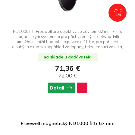
72 €
-1%
ND1000 filtr Freewell pro objektivy se závitem 62 mm. Filtr s
magnetickým systémem pro přichycení Quick-Swap. Filtr
umožňuje snížit hodnotu expozice o 10 EV, pro pořízení
dlouhých expozic (například vodopády, řeky, jedoucí vozidla,
atd.)
na sklade u dodávateľa
71,36 €
72,00 €
Detail
Freewell magnetický ND1000 filtr 67 mm