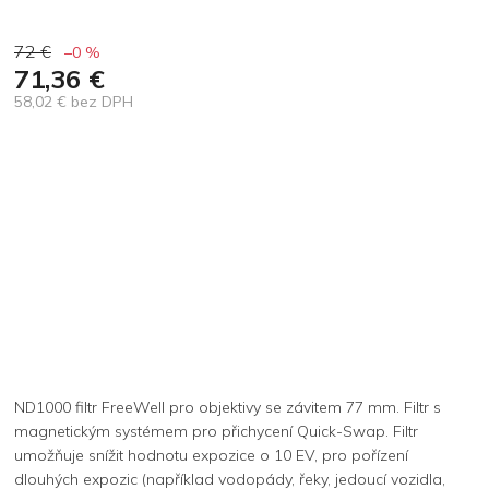
72 €
–0 %
71,36 €
58,02 € bez DPH
Jednotková
cena:
ND1000 filtr FreeWell pro objektivy se závitem 77 mm. Filtr s
magnetickým systémem pro přichycení Quick-Swap. Filtr
umožňuje snížit hodnotu expozice o 10 EV, pro pořízení
dlouhých expozic (například vodopády, řeky, jedoucí vozidla,