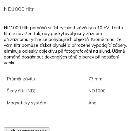
ND1000 filtr
ND1000 filtr pomáhá snížit rychlost závěrky o 10 EV. Tento
filtr je navržen tak, aby poskytoval jasný záznam
při záznamu rychle se pohybujících objektů. Kromě toho, že
vám filtr pomůže získat plynulé a přirozeně vypadající záběry,
eliminuje odlesky objektivu při fotografování na slunci. Účinně
pomáhá dosáhnout dokonalých tónů a barev při natáčení
venku.
Průměr závitu
77 mm
Šedý filtr (ND)
ND1000
Magnetický systém
Ano