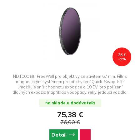
76 €
-1%
ND1000 filtr FreeWell pro objektivy se závitem 67 mm. Filtr s
magnetickým systémem pro přichycení Quick-Swap. Filtr
umožňuje snížit hodnotu expozice o 10 EV, pro pořízení
dlouhých expozic (například vodopády, řeky, jedoucí vozidla,
atd.)
na sklade u dodávateľa
75,38 €
76,00 €
Detail