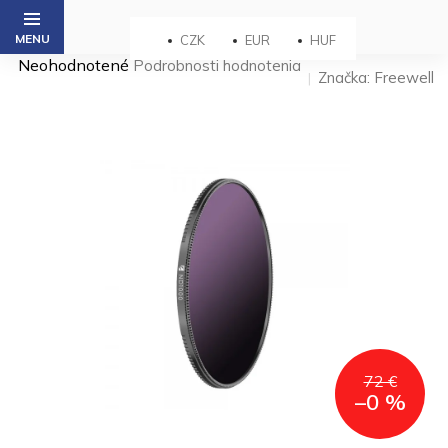
Prejsť
na
CZK
EUR
HUF
obsah
Priemerné
Neohodnotené
Podrobnosti hodnotenia
Značka:
Freewell
hodnotenie
produktu
je
0,0
z 5
hviezdičiek.
72 €
–0 %