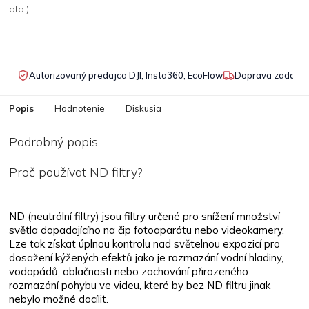
atd.)
Autorizovaný predajca DJI, Insta360, EcoFlow
Doprava zadarmo
Popis
Hodnotenie
Diskusia
Podrobný popis
Proč používat ND filtry?
ND (neutrální filtry) jsou filtry určené pro snížení množství
světla dopadajícího na čip fotoaparátu nebo videokamery.
Lze tak získat úplnou kontrolu nad světelnou expozicí pro
dosažení kýžených efektů jako je rozmazání vodní hladiny,
vodopádů, oblačnosti nebo zachování přirozeného
rozmazání pohybu ve videu, které by bez ND filtru jinak
nebylo možné docílit.