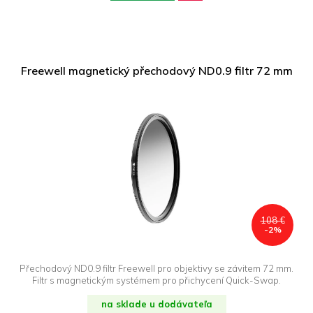
Freewell magnetický přechodový ND0.9 filtr 72 mm
108 €
-2%
Přechodový ND0.9 filtr Freewell pro objektivy se závitem 72 mm.
Filtr s magnetickým systémem pro přichycení Quick-Swap.
na sklade u dodávateľa