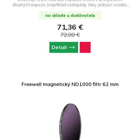
dlouhých expozic (například vodopády, řeky, jedoucí vozidla,
atd.)
na sklade u dodávateľa
71,36 €
72,00 €
Detail
Freewell magnetický ND1000 filtr 62 mm