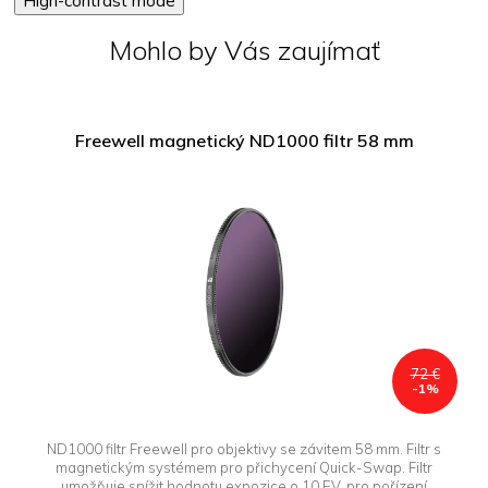
High-contrast mode
Mohlo by Vás zaujímať
Freewell magnetický ND1000 filtr 58 mm
72 €
-1%
ND1000 filtr Freewell pro objektivy se závitem 58 mm. Filtr s
magnetickým systémem pro přichycení Quick-Swap. Filtr
umožňuje snížit hodnotu expozice o 10 EV, pro pořízení