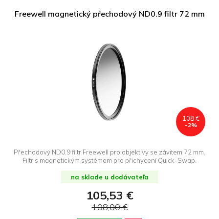
Freewell magnetický přechodový ND0.9 filtr 72 mm
108 €
-2%
Přechodový ND0.9 filtr Freewell pro objektivy se závitem 72 mm.
Filtr s magnetickým systémem pro přichycení Quick-Swap.
na sklade u dodávateľa
105,53 €
108,00 €