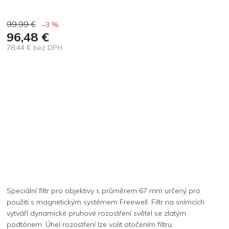
99,99 €
–3 %
96,48 €
78,44 € bez DPH
Jednotková
cena:
Speciální filtr pro objektivy s průměrem 67 mm určený pro
použití s magnetickým systémem Freewell. Filtr na snímcích
vytváří dynamické pruhové rozostření světel se zlatým
podtónem. Úhel rozostření lze volit otočením filtru.