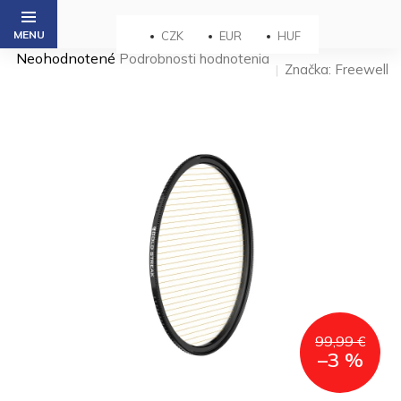
Prejsť
na
CZK
EUR
HUF
obsah
Priemerné
Neohodnotené
Podrobnosti hodnotenia
Značka:
Freewell
hodnotenie
produktu
je
0,0
z 5
hviezdičiek.
99,99 €
–3 %