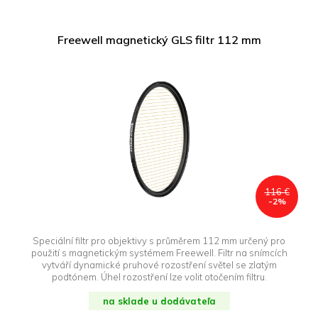
Freewell magnetický GLS filtr 112 mm
116 €
-2%
Speciální filtr pro objektivy s průměrem 112 mm určený pro
použití s magnetickým systémem Freewell. Filtr na snímcích
vytváří dynamické pruhové rozostření světel se zlatým
podtónem. Úhel rozostření lze volit otočením filtru.
na sklade u dodávateľa