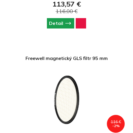
113,57 €
116,00 €
Detail
Freewell magnetický GLS filtr 95 mm
116 €
-2%