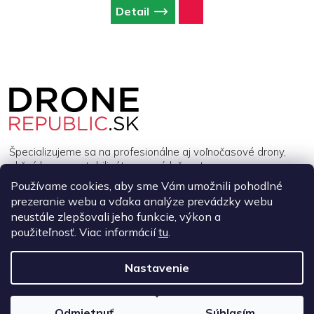
Detail
Z
á
p
ä
t
i
Špecializujeme sa na profesionálne aj voľnočasové drony,
e
akčné kamery, stabilizátory a príslušenstvo.
Používame cookies, aby sme Vám umožnili pohodlné
prezeranie webu a vďaka analýze prevádzky webu
INFORMÁCIE
neustále zlepšovali jeho funkcie, výkon a
použiteľnosť. Viac informácií
tu
.
MÔJ ÚČET
Nastavenie
Copyright 2026
DroneRepublic.sk
. Všetky práva vyhradené.
Upraviť
nastavenie cookies
Odmietnuť
Súhlasím