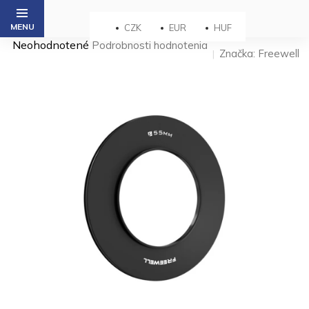
Prejsť
na
CZK
EUR
HUF
obsah
Priemerné
Neohodnotené
Podrobnosti hodnotenia
Značka:
Freewell
hodnotenie
produktu
je
0,0
z 5
hviezdičiek.