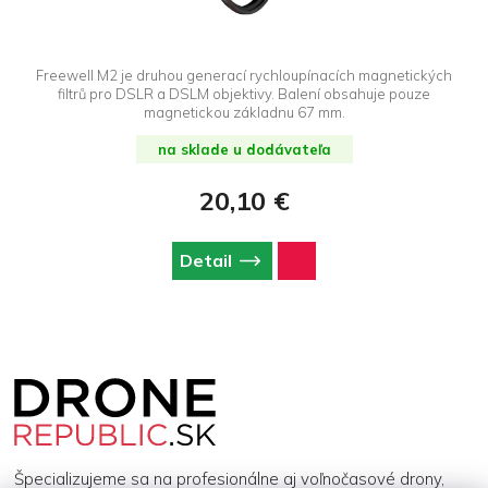
Freewell M2 je druhou generací rychloupínacích magnetických
filtrů pro DSLR a DSLM objektivy. Balení obsahuje pouze
magnetickou základnu 67 mm.
na sklade u dodávateľa
20,10 €
Detail
Z
á
p
ä
t
i
Špecializujeme sa na profesionálne aj voľnočasové drony,