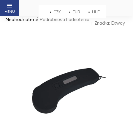
Prejsť
na
CZK
EUR
HUF
obsah
Priemerné
Neohodnotené
Podrobnosti hodnotenia
Značka:
Exway
hodnotenie
produktu
je
0,0
z 5
hviezdičiek.