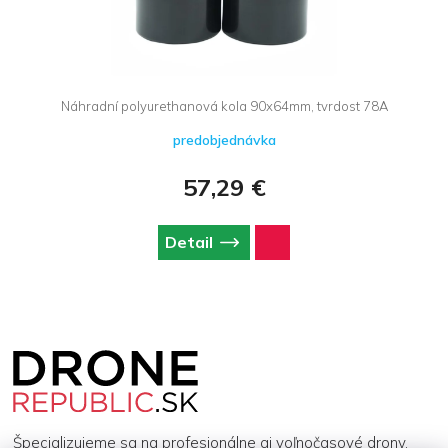
Náhradní polyurethanová kola 90x64mm, tvrdost 78A
predobjednávka
57,29 €
Detail
Z
á
p
ä
t
i
Špecializujeme sa na profesionálne aj voľnočasové drony,