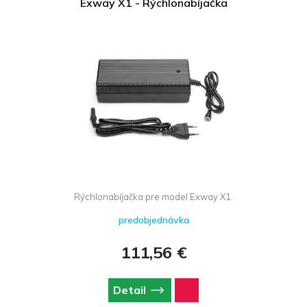
Exway X1 - Rýchlonabíjačka
Rýchlonabíjačka pre model Exway X1.
predobjednávka
111,56 €
Detail