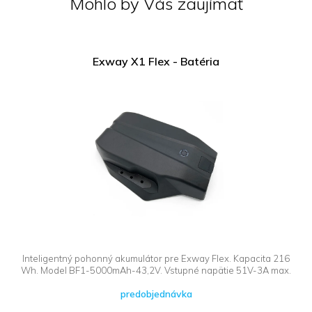
Mohlo by Vás zaujímať
Exway X1 Flex - Batéria
Inteligentný pohonný akumulátor pre Exway Flex. Kapacita 216
Wh. Model BF1-5000mAh-43,2V. Vstupné napätie 51V-3A max.
predobjednávka