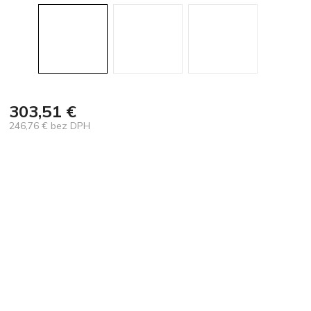
303,51 €
246,76 € bez DPH
Jednotková
cena: