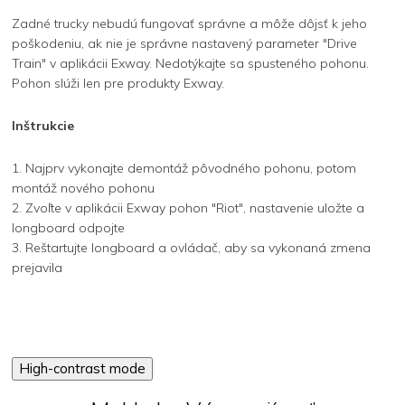
Zadné trucky nebudú fungovať správne a môže dôjsť k jeho
poškodeniu, ak nie je správne nastavený parameter "Drive
Train" v aplikácii Exway. Nedotýkajte sa spusteného pohonu.
Pohon slúži len pre produkty Exway.
Inštrukcie
1. Najprv vykonajte demontáž pôvodného pohonu, potom
montáž nového pohonu
2. Zvoľte v aplikácii Exway pohon "Riot", nastavenie uložte a
longboard odpojte
3. Reštartujte longboard a ovládač, aby sa vykonaná zmena
prejavila
High-contrast mode