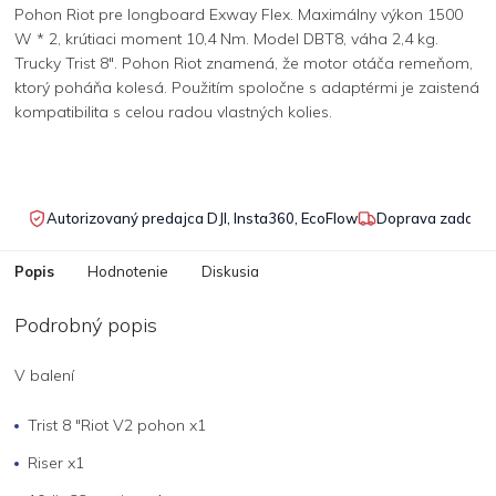
Pohon Riot pre longboard Exway Flex. Maximálny výkon 1500
W * 2, krútiaci moment 10,4 Nm. Model DBT8, váha 2,4 kg.
Trucky Trist 8". Pohon Riot znamená, že motor otáča remeňom,
ktorý poháňa kolesá. Použitím spoločne s adaptérmi je zaistená
kompatibilita s celou radou vlastných kolies.
Autorizovaný predajca DJI, Insta360, EcoFlow
Doprava zadarmo
Popis
Hodnotenie
Diskusia
Podrobný popis
V balení
Trist 8 "Riot V2 pohon x1
Riser x1