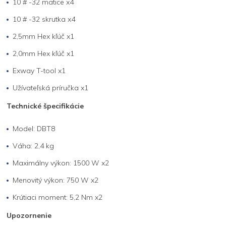
10 # -32 matice x4
10 # -32 skrutka x4
2,5mm Hex kľúč x1
2,0mm Hex kľúč x1
Exway T-tool x1
Užívateľská príručka x1
Technické špecifikácie
Model: DBT8
Váha: 2,4 kg
Maximálny výkon: 1500 W x2
Menovitý výkon: 750 W x2
Krútiaci moment: 5,2 Nm x2
Upozornenie