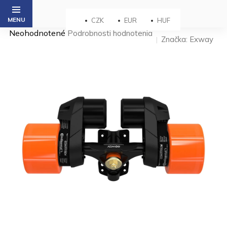
Prejsť
na
CZK
EUR
HUF
obsah
Priemerné
Neohodnotené
Podrobnosti hodnotenia
Značka:
Exway
hodnotenie
produktu
je
0,0
z 5
hviezdičiek.