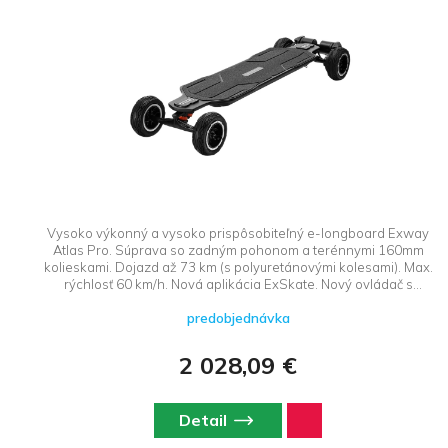
Vysoko výkonný a vysoko prispôsobiteľný e-longboard Exway
Atlas Pro. Súprava so zadným pohonom a terénnymi 160mm
kolieskami. Dojazd až 73 km (s polyuretánovými kolesami). Max.
rýchlosť 60 km/h. Nová aplikácia ExSkate. Nový ovládač s
technológiou Bluetooth 5.0.
predobjednávka
2 028,09 €
Detail