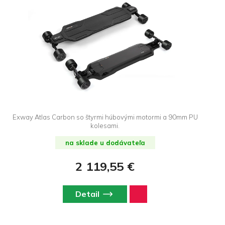
Exway Atlas Carbon so štyrmi húbovými motormi a 90mm PU
kolesami.
na sklade u dodávateľa
2 119,55 €
Detail