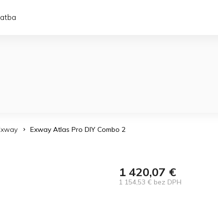
latba
 Exway
Exway Atlas Pro DIY Combo 2
1 420,07 €
1 154,53 € bez DPH
Jednotková
cena: