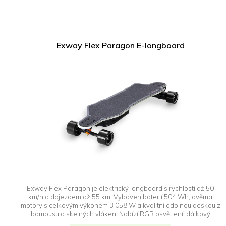
Exway Flex Paragon E-longboard
Exway Flex Paragon je elektrický longboard s rychlostí až 50
km/h a dojezdem až 55 km. Vybaven baterií 504 Wh, dvěma
motory s celkovým výkonem 3 058 W a kvalitní odolnou deskou z
bambusu a skelných vláken. Nabízí RGB osvětlení, dálkový
ovladač Rexus a voděodolnost IP55. Ideální pro výkon i pohodlí.