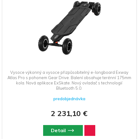
Vysoce výkonný a vysoce přizpůsobitelný e-longboard Exway
Atlas Pro s pohonem Gear Drive. Balení obsahuje terénní 175mm
kola. Nová aplikace ExSkate. Nový ovladač s technologií
Bluetooth 5.0.
predobjednávka
2 231,10 €
Detail