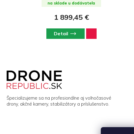
na sklade u dodávateľa
1 899,45 €
Detail
Z
á
p
ä
t
i
Špecializujeme sa na profesionálne aj voľnočasové
e
drony, akčné kamery, stabilizátory a príslušenstvo.