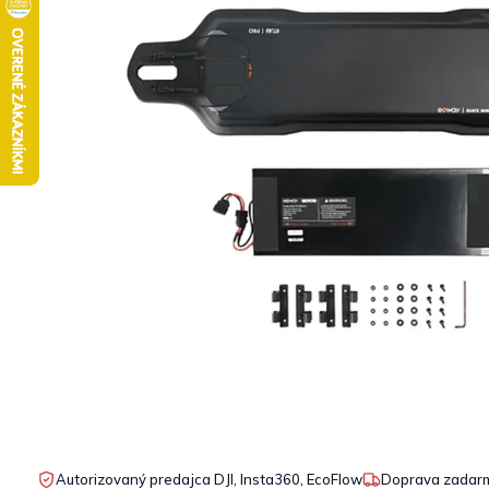
Autorizovaný predajca DJI, Insta360, EcoFlow
Doprava zadarm