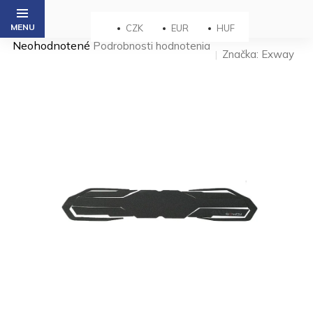
Prejsť
na
CZK
EUR
HUF
obsah
Priemerné
Neohodnotené
Podrobnosti hodnotenia
Značka:
Exway
hodnotenie
produktu
je
0,0
z 5
hviezdičiek.