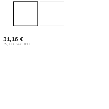
31,16 €
25,33 € bez DPH
Jednotková
cena: