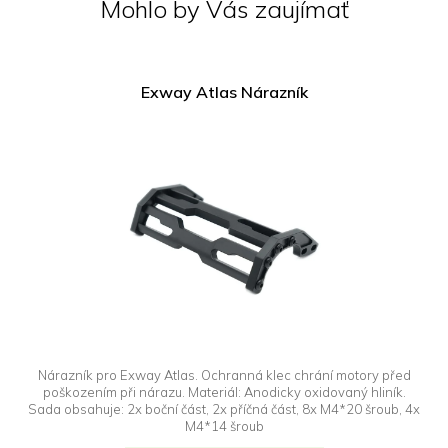
Mohlo by Vás zaujímať
Exway Atlas Nárazník
Nárazník pro Exway Atlas. Ochranná klec chrání motory před
poškozením při nárazu. Materiál: Anodicky oxidovaný hliník.
Sada obsahuje: 2x boční část, 2x příčná část, 8x M4*20 šroub, 4x
M4*14 šroub