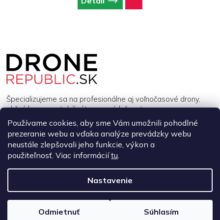
Detail
Z
á
p
ä
t
i
Špecializujeme sa na profesionálne aj voľnočasové drony,
e
akčné kamery, stabilizátory a príslušenstvo.
Používame cookies, aby sme Vám umožnili pohodlné
prezeranie webu a vďaka analýze prevádzky webu
INFORMÁCIE
neustále zlepšovali jeho funkcie, výkon a
použiteľnosť. Viac informácií
tu
.
MÔJ ÚČET
Nastavenie
Copyright 2026
DroneRepublic.sk
. Všetky práva vyhradené.
Upraviť
nastavenie cookies
Odmietnuť
Súhlasím