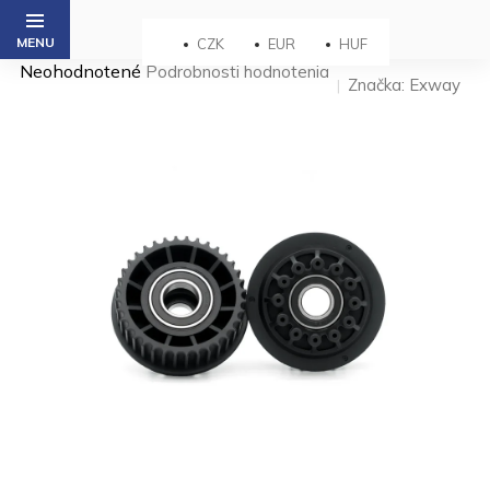
Prejsť
na
CZK
EUR
HUF
obsah
Priemerné
Neohodnotené
Podrobnosti hodnotenia
Značka:
Exway
hodnotenie
produktu
je
0,0
z 5
hviezdičiek.