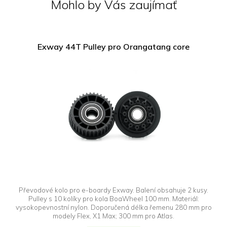
Mohlo by Vás zaujímať
Exway 44T Pulley pro Orangatang core
Převodové kolo pro e-boardy Exway. Balení obsahuje 2 kusy.
Pulley s 10 kolíky pro kola BoaWheel 100 mm. Materiál:
vysokopevnostní nylon. Doporučená délka řemenu 280 mm pro
modely Flex, X1 Max; 300 mm pro Atlas.