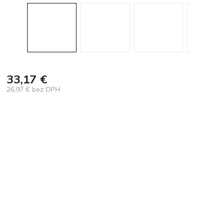
33,17 €
26,97 € bez DPH
Jednotková
cena: