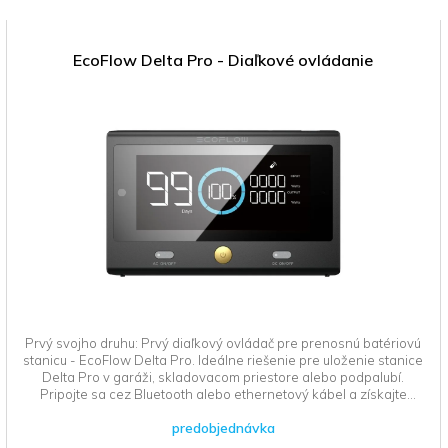
EcoFlow Delta Pro - Diaľkové ovládanie
Prvý svojho druhu: Prvý diaľkový ovládač pre prenosnú batériovú
stanicu - EcoFlow Delta Pro. Ideálne riešenie pre uloženie stanice
Delta Pro v garáži, skladovacom priestore alebo podpalubí.
Pripojte sa cez Bluetooth alebo ethernetový kábel a získajte
druhú obrazovku priamo tam, kde ju potrebujete.
predobjednávka