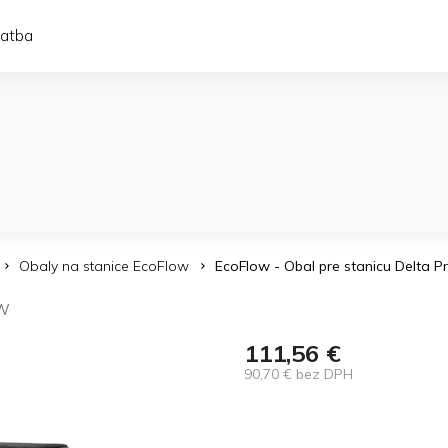
latba
Obaly na stanice EcoFlow
EcoFlow - Obal pre stanicu Delta P
W
111,56 €
90,70 € bez DPH
Jednotková
cena: