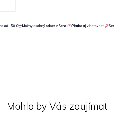
o od 150 €
Možný osobný odber v Senci
Platba aj v hotovosti
Ser
Mohlo by Vás zaujímať