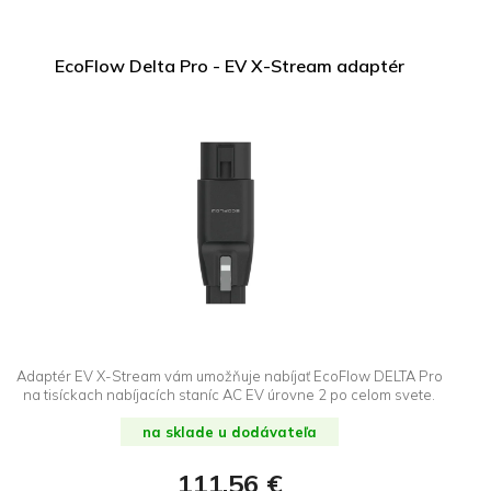
EcoFlow Delta Pro - EV X-Stream adaptér
Adaptér EV X-Stream vám umožňuje nabíjať EcoFlow DELTA Pro
na tisíckach nabíjacích staníc AC EV úrovne 2 po celom svete.
na sklade u dodávateľa
111,56 €