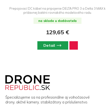
Prepojovací DC kábel na pripojenie DELTA PRO 3 a Delta 3 MAX k
prídavnej batérii rovnakého modelového radu.
na sklade u dodávateľa
129,65 €
Detail
Z
á
p
ä
t
i
Špecializujeme sa na profesionálne aj voľnočasové
e
drony, akčné kamery, stabilizátory a príslušenstvo.