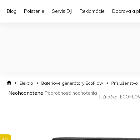
Prejsť
na
Blog
Poistenie
Servis DJI
Reklamácie
Doprava a p
obsah
Elektro
Batériové generátory EcoFlow
Príslušenstvo
Priemerné
Neohodnotené
Podrobnosti hodnotenia
Značka:
ECOFLO
hodnotenie
produktu
je
0,0
z 5
hviezdičiek.