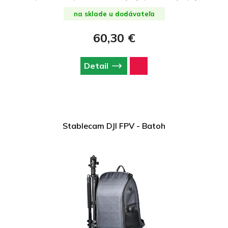
rôzne doplnky. Vyznačuje sa tiež odolnosťou proti prachu a
striekajúcej vode IP34 a utesnený zips ďalej chráni vaše
na sklade u dodávateľa
vybavenie pred prírodnými živlami. Rozmery kufor sú 320 x 246
x 130 mm a jeho hmotnosť je 630 g. Aj napriek svojej
60,30 €
kompaktnej a ľahkej konštrukcii pojme nielen dron, ale aj jeho
príslušenstvo. Úspešne uložíte aj diaľkový ovládač alebo
ovládač, 2 batérie, zdroj, filter a kábel.
Detail
Stablecam DJI FPV - Batoh