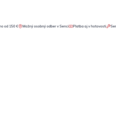
o od 150 €
Možný osobný odber v Senci
Platba aj v hotovosti
Ser