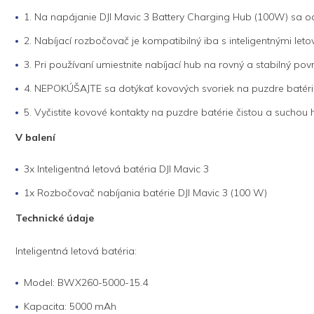
1. Na napájanie DJI Mavic 3 Battery Charging Hub (100W) sa 
2. Nabíjací rozbočovač je kompatibilný iba s inteligentnými 
3. Pri používaní umiestnite nabíjací hub na rovný a stabilný pov
4. NEPOKÚŠAJTE sa dotýkať kovových svoriek na puzdre batéri
5. Vyčistite kovové kontakty na puzdre batérie čistou a suchou 
V balení
3x Inteligentná letová batéria DJI Mavic 3
1x Rozbočovač nabíjania batérie DJI Mavic 3 (100 W)
Technické údaje
Inteligentná letová batéria:
Model: BWX260-5000-15.4
Kapacita: 5000 mAh