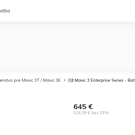
latba
šenstvo pre Mavic 3T / Mavic 3E
DJI Mavic 3 Enterprise Series - Bat
645 €
524,39 € bez DPH
Jednotková
cena: