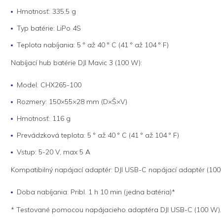
Hmotnosť: 335,5 g
Typ batérie: LiPo 4S
Teplota nabíjania: 5 ° až 40 ° C (41 ° až 104 ° F)
Nabíjací hub batérie DJI Mavic 3 (100 W):
Model: CHX265-100
Rozmery: 150×55×28 mm (D×Š×V)
Hmotnosť: 116 g
Prevádzková teplota: 5 ° až 40 ° C (41 ° až 104 ° F)
Vstup: 5-20 V, max 5 A
Kompatibilný napájací adaptér: DJI USB-C napájací adaptér (10
Doba nabíjania: Pribl. 1 h 10 min (jedna batéria)*
* Testované pomocou napájacieho adaptéra DJI USB-C (100 W)