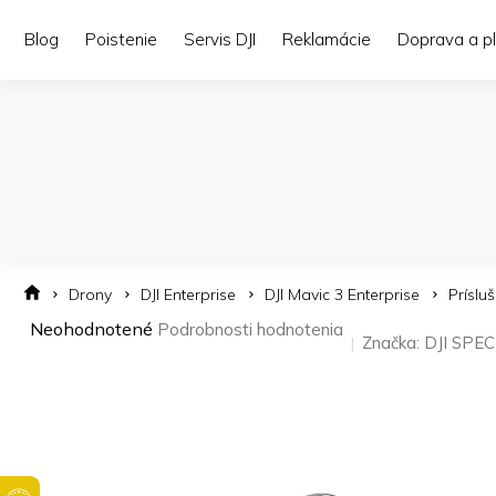
Prejsť
na
Blog
Poistenie
Servis DJI
Reklamácie
Doprava a p
obsah
Drony
DJI Enterprise
DJI Mavic 3 Enterprise
Príslu
Priemerné
Neohodnotené
Podrobnosti hodnotenia
Značka:
DJI SPEC
hodnotenie
produktu
je
0,0
z 5
hviezdičiek.