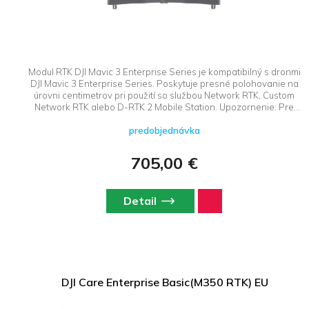
Modul RTK DJI Mavic 3 Enterprise Series je kompatibilný s dronmi
DJI Mavic 3 Enterprise Series. Poskytuje presné polohovanie na
úrovni centimetrov pri použití so službou Network RTK, Custom
Network RTK alebo D-RTK 2 Mobile Station. Upozornenie: Pre
použitie RTK systému bez pozemnej stanice D-RTK 2 je nutné mať
predobjednávka
k dispozícii prístup do SKPOS cez NTRIP protokol a tiež pripojiť
diaľkový ovládač dronu k mobilnej sieti cez Wi-Fi hotspot.
705,00 €
Detail
DJI Care Enterprise Basic(M350 RTK) EU