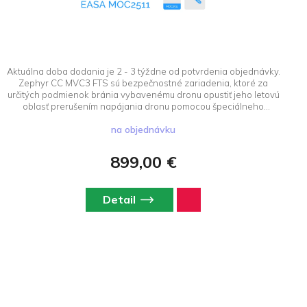
Aktuálna doba dodania je 2 - 3 týždne od potvrdenia objednávky.
Zephyr CC MVC3 FTS sú bezpečnostné zariadenia, ktoré za
určitých podmienok bránia vybavenému dronu opustiť jeho letovú
oblasť prerušením napájania dronu pomocou špeciálneho
diaľkového ovládania Klick. Interný FTS je namontovaný medzi
na objednávku
autopilotom a ESC, čo vyžaduje, aby bol váš dron pred inštaláciou
tohto zariadenia dodadaný k nám a bude zabezpečená inštalácia
systému priamo u výrobcu. K zariadeniu si je potrebné zakúpiť aj
899,00 €
produkt Zabezpečenie dopravy pre inštaláciu systému Dronavia.
Detail