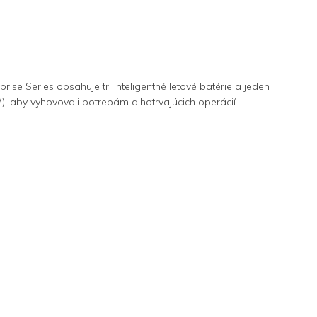
rprise Series obsahuje tri inteligentné letové batérie a jeden
W), aby vyhovovali potrebám dlhotrvajúcich operácií.