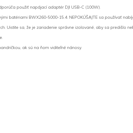
odporúča použiť napájací adaptér DJI USB-C (100W).
letovými batériami BWX260-5000-15.4. NEPOKÚŠAJTE sa používať nabíj
rch. Uistite sa, že je zariadenie správne izolované, aby sa predišlo 
e.
handričkou, ak sú na ňom viditeľné nánosy.