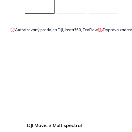
Autorizovaný predajca DJI, Insta360, EcoFlow
Doprava zadarm
DJI Mavic 3 Multispectral