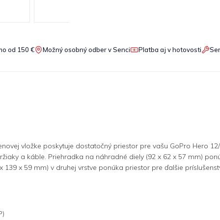
o od 150 €
Možný osobný odber v Senci
Platba aj v hotovosti
Ser
vej vložke poskytuje dostatočný priestor pre vašu GoPro Hero 12/11/
žiaky a káble. Priehradka na náhradné diely (92 x 62 x 57 mm) ponúk
 139 x 59 mm) v druhej vrstve ponúka priestor pre ďalšie príslušenstv
P)