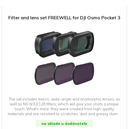
Filter and lens set FREEWELL for DJI Osmo Pocket 3
The set includes macro, wide-angle and anamorphic lenses, as
well as ND 8/32/128 filters, which will give your shots a unique
touch. What's more, they were created from high-quality
materials and are resistant to scratches, dust and greasy stains.
In addition, their installation and removal will not cause you any
na sklade u dodávateľa
problems.