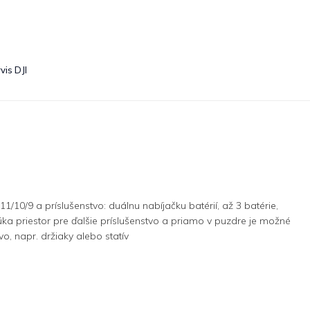
vis DJI
10/9 a príslušenstvo: duálnu nabíjačku batérií, až 3 batérie,
a priestor pre ďalšie príslušenstvo a priamo v puzdre je možné
o, napr. držiaky alebo statív