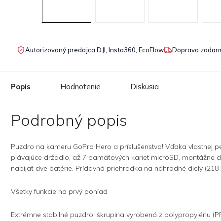
Autorizovaný predajca DJI, Insta360, EcoFlow
Doprava zadarm
Popis
Hodnotenie
Diskusia
Podrobný popis
Puzdro na kameru GoPro Hero a príslušenstvo! Vďaka vlastnej peno
plávajúce držadlo, až 7 pamäťových kariet microSD, montážne dr
nabíjať dve batérie. Prídavná priehradka na náhradné diely (218 x
Všetky funkcie na prvý pohľad
Extrémne stabilné puzdro: škrupina vyrobená z polypropylénu (P