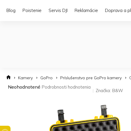
Prejsť
na
Blog
Poistenie
Servis DJI
Reklamácie
Doprava a p
obsah
Kamery
GoPro
Príslušenstvo pre GoPro kamery
Priemerné
Neohodnotené
Podrobnosti hodnotenia
Značka:
B&W
hodnotenie
produktu
je
0,0
z 5
hviezdičiek.