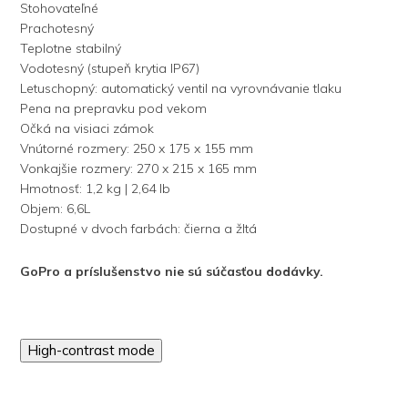
Stohovateľné
Prachotesný
Teplotne stabilný
Vodotesný (stupeň krytia IP67)
Letuschopný: automatický ventil na vyrovnávanie tlaku
Pena na prepravku pod vekom
Očká na visiaci zámok
Vnútorné rozmery: 250 x 175 x 155 mm
Vonkajšie rozmery: 270 x 215 x 165 mm
Hmotnosť: 1,2 kg | 2,64 Ib
Objem: 6,6L
Dostupné v dvoch farbách: čierna a žltá
GoPro a príslušenstvo nie sú súčasťou dodávky.
High-contrast mode