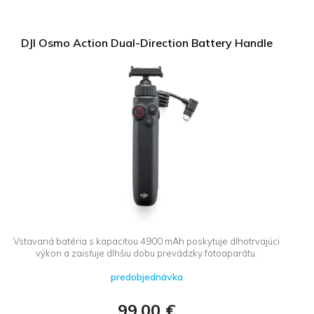
DJI Osmo Action Dual-Direction Battery Handle
Vstavaná batéria s kapacitou 4900 mAh poskytuje dlhotrvajúci
výkon a zaisťuje dlhšiu dobu prevádzky fotoaparátu.
predobjednávka
99,00 €