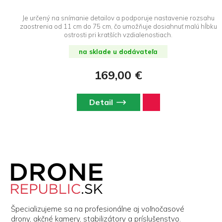
Je určený na snímanie detailov a podporuje nastavenie rozsahu
zaostrenia od 11 cm do 75 cm, čo umožňuje dosiahnuť malú hĺbku
ostrosti pri kratších vzdialenostiach.
na sklade u dodávateľa
169,00 €
Detail
Z
á
p
ä
t
i
Špecializujeme sa na profesionálne aj voľnočasové
e
drony, akčné kamery, stabilizátory a príslušenstvo.