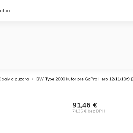
latba
Obaly a púzdra
BW Type 2000 kufor pre GoPro Hero 12/11/10/9 (Ž
91,46 €
74,36 € bez DPH
Jednotková
cena: