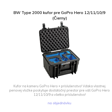
BW Type 2000 kufor pre GoPro Hero 12/11/10/9
(Čierny)
Kufor na kameru GoPro Hero + príslušenstvo! Vďaka vlastnej
penovej vložke poskytuje dostatočný priestor pre váš GoPro Hero
12/11/10/9 a všetko príslušenstvo!
na objednávku