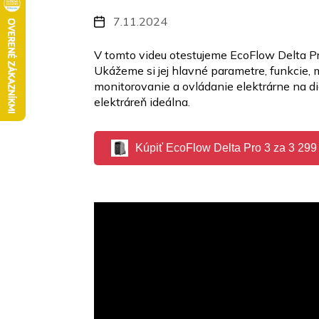
7.11.2024
V tomto videu otestujeme EcoFlow Delta Pr
Ukážeme si jej hlavné parametre, funkcie, 
monitorovanie a ovládanie elektrárne na d
elektráreň ideálna.
Kúpiť EcoFlow Delta Pro 3 za 3 299