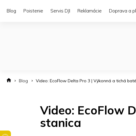
Prejsť
na
Blog
Poistenie
Servis DJI
Reklamácie
Doprava a p
obsah
Blog
Video: EcoFlow Delta Pro 3 | Výkonná a tichá baté
Video: EcoFlow D
stanica