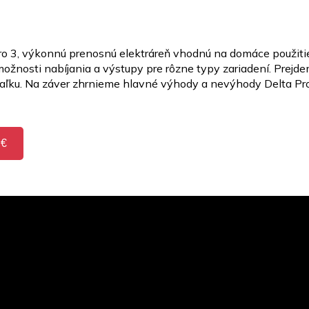
o 3, výkonnú prenosnú elektráreň vhodnú na domáce použitie
možnosti nabíjania a výstupy pre rôzne typy zariadení. Prejde
iaľku. Na záver zhrnieme hlavné výhody a nevýhody Delta Pro
 €