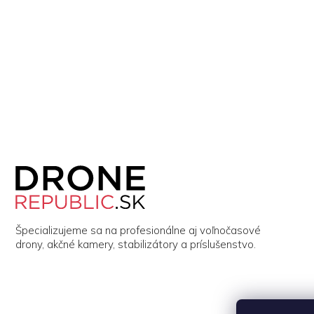
Z
á
p
ä
t
i
Špecializujeme sa na profesionálne aj voľnočasové
e
drony, akčné kamery, stabilizátory a príslušenstvo.