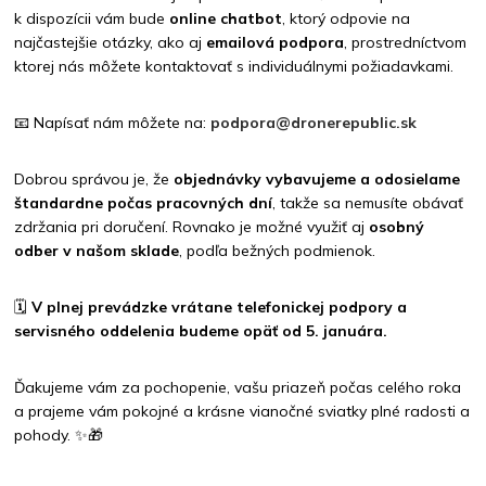
k dispozícii vám bude
online chatbot
, ktorý odpovie na
najčastejšie otázky, ako aj
emailová podpora
, prostredníctvom
ktorej nás môžete kontaktovať s individuálnymi požiadavkami.
📧 Napísať nám môžete na:
podpora@dronerepublic.sk
Dobrou správou je, že
objednávky vybavujeme a odosielame
štandardn
e počas pracovných dní
, takže sa nemusíte obávať
zdržania pri doručení. Rovnako je možné využiť aj
osobný
odber v našom sklade
, podľa bežných podmienok.
🗓️
V plnej prevádzke vrátane telefonickej podpory a
servisného oddelenia budeme opäť od 5. januára.
Ďakujeme vám za pochopenie, vašu priazeň počas celého roka
a prajeme vám pokojné a krásne vianočné sviatky plné radosti a
pohody. ✨🎁