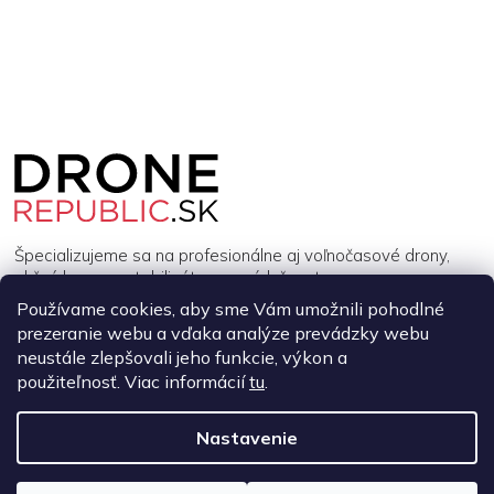
Z
á
p
ä
t
i
Špecializujeme sa na profesionálne aj voľnočasové drony,
e
akčné kamery, stabilizátory a príslušenstvo.
Používame cookies, aby sme Vám umožnili pohodlné
prezeranie webu a vďaka analýze prevádzky webu
INFORMÁCIE
neustále zlepšovali jeho funkcie, výkon a
použiteľnosť. Viac informácií
tu
.
MÔJ ÚČET
Nastavenie
Copyright 2026
DroneRepublic.sk
. Všetky práva vyhradené.
Upraviť
nastavenie cookies