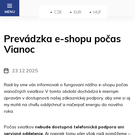
Prejsť
na
CZK
EUR
HUF
obsah
Prevádzka e-shopu počas
Vianoc
23.12.2025
Radi by sme vás informovali o fungovaní nášho e-shopu počas
vianočných sviatkov. V tomto období dochádza k miernym
úpravám v dostupnosti našej zákazníckej podpory, aby sme si aj
my mohli na chvíľu oddýchnuť a načerpať energiu do nového
roka.
Počas sviatkov
nebude dostupná telefonická podpora ani
servisné oddelenie
. Aj napriek tomu vám však radi pomôžeme –