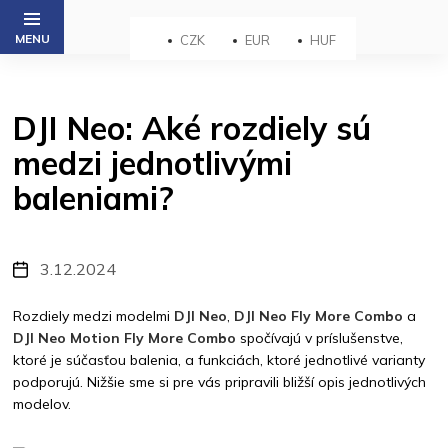
Prejsť
na
CZK
EUR
HUF
obsah
DJI Neo: Aké rozdiely sú
medzi jednotlivými
baleniami?
3.12.2024
Rozdiely medzi modelmi
DJI Neo
,
DJI Neo
Fly More Combo
a
DJI Neo Motion Fly More Combo
spočívajú v príslušenstve,
ktoré je súčasťou balenia, a funkciách, ktoré jednotlivé varianty
podporujú. Nižšie sme si pre vás pripravili bližší opis jednotlivých
modelov.