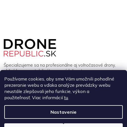
Z
á
p
ä
t
i
Špecializujeme sa na profesionálne aj voľnočasové drony,
e
akčné kamery, stabilizátory a príslušenstvo.
Používame cookies, aby sme Vám umožnili pohodlné
prezeranie webu a vďaka analýze prevádzky webu
INFORMÁCIE
neustále zlepšovali jeho funkcie, výkon a
použiteľnosť. Viac informácií
tu
.
MÔJ ÚČET
Nastavenie
Copyright 2026
DroneRepublic.sk
. Všetky práva vyhradené.
Upraviť
nastavenie cookies