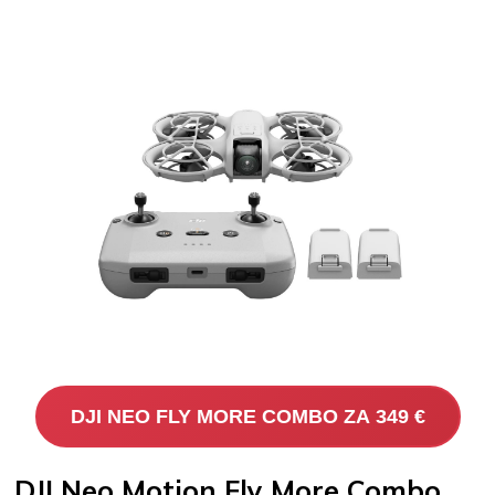
DJI NEO FLY MORE COMBO ZA 349 €
DJI Neo Motion Fly More Combo