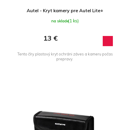
t
o
Autel - Kryt kamery pre Autel Lite+
v
(1 ks)
na sklade
13 €
Tento číry plastový kryt ochráni záves a kameru počas
prepravy.