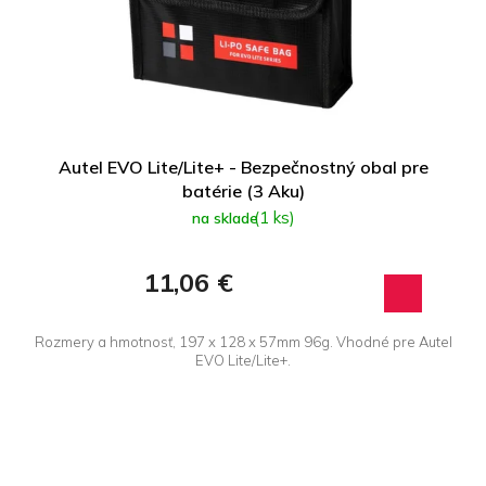
Autel EVO Lite/Lite+ - Bezpečnostný obal pre
batérie (3 Aku)
(1 ks)
na sklade
11,06 €
Rozmery a hmotnosť, 197 x 128 x 57mm 96g. Vhodné pre Autel
EVO Lite/Lite+.