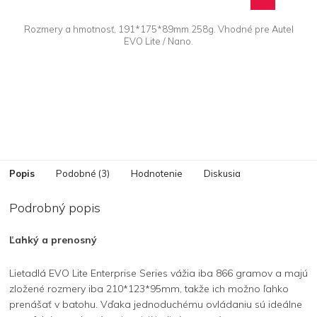
Rozmery a hmotnosť, 191*175*89mm 258g. Vhodné pre Autel
EVO Lite / Nano.
Popis
Podobné (3)
Hodnotenie
Diskusia
Podrobný popis
Ľahký a prenosný
Lietadlá EVO Lite Enterprise Series vážia iba 866 gramov a majú
zložené rozmery iba 210*123*95mm, takže ich možno ľahko
prenášať v batohu. Vďaka jednoduchému ovládaniu sú ideálne