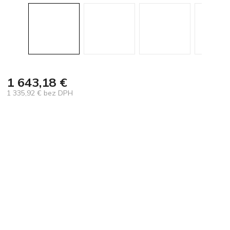
1 643,18 €
1 335,92 € bez DPH
Jednotková
cena: