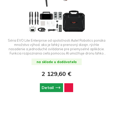
Séria EVO Lite Enterprise od spoločnosti Autel Robotics ponúka
množstvo výhod, ako je ľahký a prenosný dizajn, rýchle
nasadenie a jednoduché ovládanie pre priemyselné aplikácie.
Funkcia rozpoznania cieľa pomocou AI umožňuje dronu ľahko
automaticky identifikovať a mapovať rôzne cieľové objekty.
Trojsmerový systém pre výhybanie sa prekážkam poskytuje
na sklade u dodávateľa
bezpečný zážitok z lietania. V spojení s profesionálnym letovým
softvérom Autel Enterprise ponúka jednoduché ovládanie,
2 129,60 €
užívateľsky prívetivú interakciu, flexibilné nasadenie pre jednu
osobu a efektívne použitie v scenároch, ako je verejná
bezpečnosť či pátranie.
Detail