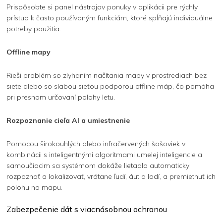
Prispôsobte si panel nástrojov ponuky v aplikácii pre rýchly
prístup k často používaným funkciám, ktoré spĺňajú individuálne
potreby použitia.
Offline mapy
Rieši problém so zlyhaním načítania mapy v prostrediach bez
siete alebo so slabou sieťou podporou offline máp, čo pomáha
pri presnom určovaní polohy letu.
Rozpoznanie cieľa AI a umiestnenie
Pomocou širokouhlých alebo infračervených šošoviek v
kombinácii s inteligentnými algoritmami umelej inteligencie a
samoučiacim sa systémom dokáže lietadlo automaticky
rozpoznať a lokalizovať, vrátane ľudí, áut a lodí, a premietnuť ich
polohu na mapu.
Zabezpečenie dát s viacnásobnou ochranou