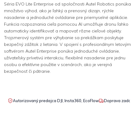
Séria EVO Lite Enterprise od spoločnosti Autel Robotics ponúka
množstvo výhod, ako je ľahký a prenosný dizajn, rýchle
nasadenie a jednoduché ovládanie pre priemyselné aplikácie.
Funkcia rozpoznania cieľa pomocou AI umožňuje dronu ľahko
automaticky identifikovať a mapovať rôzne cieľové objekty.
Trojsmerový systém pre výhybanie sa prekážkam poskytuje
bezpečný zážitok z lietania. V spojení s profesionálnym letovým
softvérom Autel Enterprise ponúka jednoduché ovládanie,
užívateľsky prívetivú interakciu, flexibilné nasadenie pre jednu
osobu a efektívne použitie v scenároch, ako je verejná
bezpečnosť či pátranie.
Autorizovaný predajca DJI, Insta360, EcoFlow
Doprava zadarmo