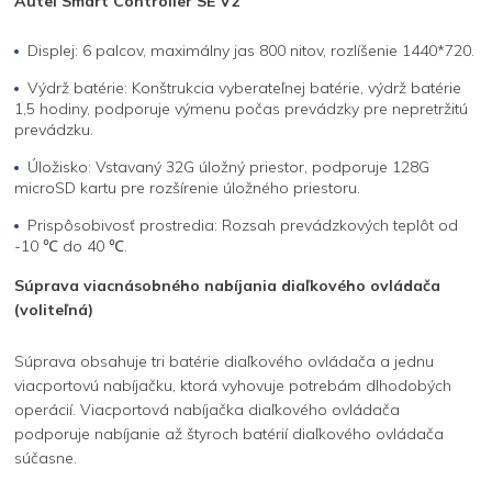
Autel Smart Controller SE V2
Displej: 6 palcov, maximálny jas 800 nitov, rozlíšenie 1440*720.
Výdrž batérie: Konštrukcia vyberateľnej batérie, výdrž batérie
1,5 hodiny, podporuje výmenu počas prevádzky pre nepretržitú
prevádzku.
Úložisko: Vstavaný 32G úložný priestor, podporuje 128G
microSD kartu pre rozšírenie úložného priestoru.
Prispôsobivosť prostredia: Rozsah prevádzkových teplôt od
-10 ℃ do 40 ℃.
Súprava viacnásobného nabíjania diaľkového ovládača
(voliteľná)
Súprava obsahuje tri batérie diaľkového ovládača a jednu
viacportovú nabíjačku, ktorá vyhovuje potrebám dlhodobých
operácií. Viacportová nabíjačka diaľkového ovládača
podporuje nabíjanie až štyroch batérií diaľkového ovládača
súčasne.