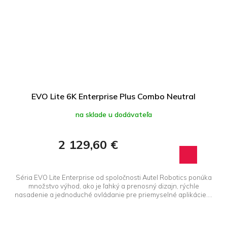
EVO Lite 6K Enterprise Plus Combo Neutral
na sklade u dodávateľa
2 129,60 €
Séria EVO Lite Enterprise od spoločnosti Autel Robotics ponúka
množstvo výhod, ako je ľahký a prenosný dizajn, rýchle
nasadenie a jednoduché ovládanie pre priemyselné aplikácie....