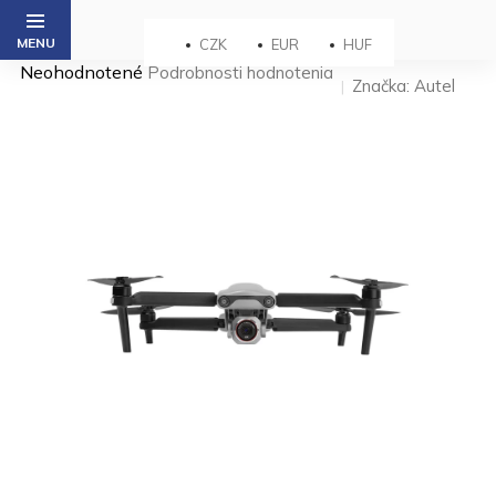
Prejsť
na
CZK
EUR
HUF
obsah
Priemerné
Neohodnotené
Podrobnosti hodnotenia
Značka:
Autel
hodnotenie
produktu
je
0,0
z 5
hviezdičiek.