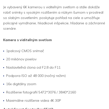
Je vybavený 6K kamerou s viditeľným svetlom a stále dokáže
robiť snímky s vysokým rozlíšením a nízkym šumom v prostredí
so slabým osvetlením, poskytuje pohľad na ciele a umožňuje
policajné vymáhanie, hliadkové inšpekcie, hľadanie a záchranné
scenáre.
Kamera s viditeľným svetlom
1palcový CMOS snímač
20 miliónov pixelov
Nastaviteľná clona od F2,8 do F11
Podpora ISO až 48 000 (nočný režim)
16x digitálny zoom
Rozlíšenie fotografií 5472*3076 / 3840*2160
Maximálne rozlíšenie videa 4K 30P