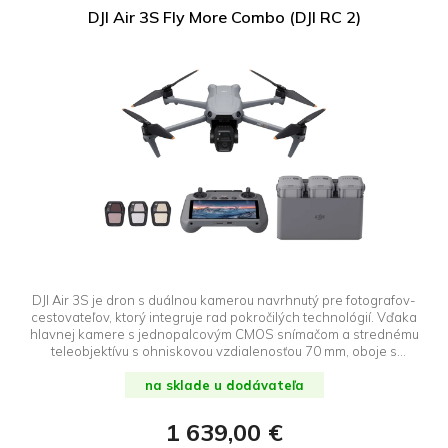
DJI Air 3S Fly More Combo (DJI RC 2)
DJI Air 3S je dron s duálnou kamerou navrhnutý pre fotografov-
cestovateľov, ktorý integruje rad pokročilých technológií. Vďaka
hlavnej kamere s jednopalcovým CMOS snímačom a strednému
teleobjektívu s ohniskovou vzdialenosťou 70 mm, oboje s
dynamickým rozsahom až 14 EV, DJI Air 3S zachytí krajinu,
portréty a ďalšie scény v ohromujúcich detailoch. Obe kamery
na sklade u dodávateľa
taktiež podporujú novú funkciu Free Panorama, ktorá umožňuje
flexibilný výber rozsahu záberu. Ďalšie novinky zahŕňajú nočné
1 639,00 €
kompozície s všesmerovým snímaním prekážok a novú