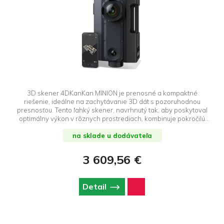
3D skener 4DKanKan MINION je prenosné a kompaktné
riešenie, ideálne na zachytávanie 3D dát s pozoruhodnou
presnosťou. Tento ľahký skener, navrhnutý tak, aby poskytoval
optimálny výkon v rôznych prostrediach, kombinuje pokročilú
technológiu s jednoduchým používaním.
na sklade u dodávateľa
3 609,56 €
Detail