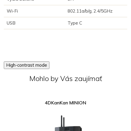
Wi-Fi
802.11a/b/g, 2.4/5GHz
USB
Type C
High-contrast mode
Mohlo by Vás zaujímať
4DKanKan MINION