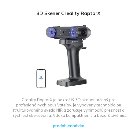
3D Skener Creality RaptorX
Creality RaptorX je pokročilý 3D skener určený pre
profesionálnych používateľov. Je vybavený technológiou
štruktúrovaného svetla NIR a zaručuje výnimočnú presnosť a
rýchlosť skenovania. Vďaka kompaktnému a bezdrôtovému
dizajnu bude dobre fungovať v rôznych pracovných
predobjednávka
podmienkach aj pri intenzívnom osvetlení - až do 100 000 luxov
v režime 34 laserových línií. Okrem toho RaptorX ponúka širokú
škálu aplikácií, od skenovania zložitých objektov až po presné