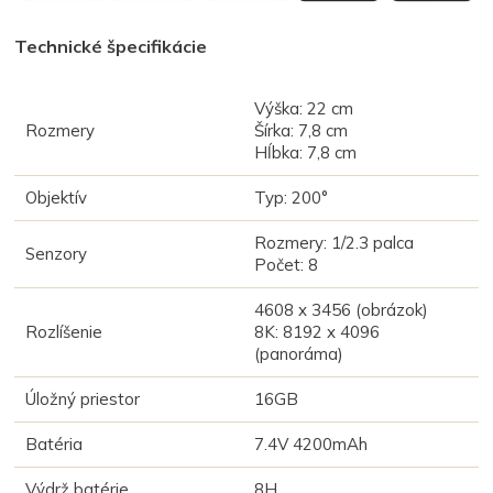
Technické špecifikácie
Výška: 22 cm
Rozmery
Šírka: 7,8 cm
Hĺbka: 7,8 cm
Objektív
Typ: 200
°
Rozmery: 1/2.3 palca
Senzory
Počet: 8
4608 x 3456 (obrázok)
Rozlíšenie
8K: 8192 x 4096
(panoráma)
Úložný priestor
16GB
Batéria
7.4V 4200mAh
Výdrž batérie
8H