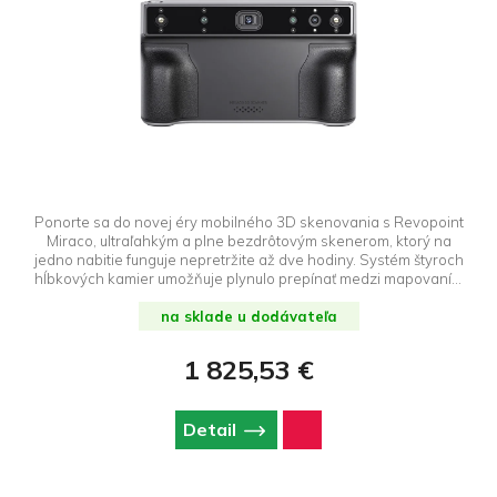
Ponorte sa do novej éry mobilného 3D skenovania s Revopoint
Miraco, ultraľahkým a plne bezdrôtovým skenerom, ktorý na
jedno nabitie funguje nepretržite až dve hodiny. Systém štyroch
hĺbkových kamier umožňuje plynulo prepínať medzi mapovaním
jemných detailov (0,02 mm) a vysokorýchlostným skenovaním
veľkých objektov (0,2 mm), ktoré je k dispozícii v režimoch Single
na sklade u dodávateľa
Shot a Continuous Shot. Výkonný osemjadrový procesor s
frekvenciou 2,8 GHz, 16 GB pamäte RAM a 256 GB interného
1 825,53 €
úložiska pojmú až 10 000 snímok, zatiaľ čo 6-palcová obrazovka
AMOLED 2K s nastavením v uhle 180° a pokročilé funkcie
následného spracovania vám umožnia pracovať bez počítača.
Detail
Fotorealistické farby zabezpečuje 48 Mpx kamera RGB, zatiaľ čo
9-osová IMU, certifikácia IP45 a Wi-Fi 6 zaručujú spoľahlivosť v
akýchkoľvek podmienkach. Objavte, aké jednoduché je preniesť
realitu do digitálneho sveta!