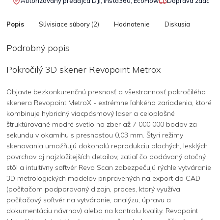
Autorizovaný predajca DJI, Insta360, EcoFlow
Doprava zadarmo
Popis
Súvisiace súbory (2)
Hodnotenie
Diskusia
Podrobný popis
Pokročilý 3D skener Revopoint Metrox
Objavte bezkonkurenčnú presnosť a všestrannosť pokročilého
skenera Revopoint MetroX - extrémne ľahkého zariadenia, ktoré
kombinuje hybridný viacpásmový laser a celoplošné
štruktúrované modré svetlo na zber až 7 000 000 bodov za
sekundu v okamihu s presnosťou 0,03 mm. Štyri režimy
skenovania umožňujú dokonalú reprodukciu plochých, lesklých
povrchov aj najzložitejších detailov, zatiaľ čo dodávaný otočný
stôl a intuitívny softvér Revo Scan zabezpečujú rýchle vytváranie
3D metrologických modelov pripravených na export do CAD
(počítačom podporovaný dizajn, proces, ktorý využíva
počítačový softvér na vytváranie, analýzu, úpravu a
dokumentáciu návrhov) alebo na kontrolu kvality. Revopoint