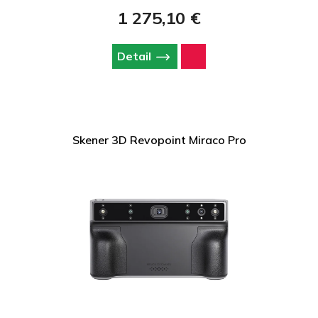
skvelý aj na komplexné úlohy!
1 275,10 €
Detail
Skener 3D Revopoint Miraco Pro