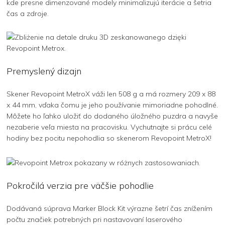
kde presne dimenzované modely minimalizujú iterácie a šetria
čas a zdroje.
Premyslený dizajn
Skener Revopoint MetroX váži len 508 g a má rozmery 209 x 88
x 44 mm, vďaka čomu je jeho používanie mimoriadne pohodlné.
Môžete ho ľahko uložiť do dodaného úložného puzdra a navyše
nezaberie veľa miesta na pracovisku. Vychutnajte si prácu celé
hodiny bez pocitu nepohodlia so skenerom Revopoint MetroX!
Pokročilá verzia pre väčšie pohodlie
Dodávaná súprava Marker Block Kit výrazne šetrí čas znížením
počtu značiek potrebných pri nastavovaní laserového