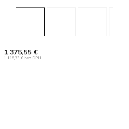
1 375,55 €
1 118,33 € bez DPH
Jednotková
cena: