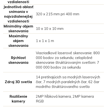
vzdialenosti
Jednotlivá oblasť
snímania v
320 x 215 mm pri 400 mm
najvzdialenejšej
vzdialenosti
Minimálny objem
10 x 10 x 10 mm
skenovania
Maximálny
objem
1 x 1 x 1 m
skenovania
Viacriadkové laserové skenovanie: 800
Rýchlosť
000 bodov za sekundu; celoplošné
skenovania
skenovanie štruktúrovaným svetlom: 7
000 000 bodov za sekundu
14 pretínajúcich sa modrých laserových
Zdroj 3D svetla
čiar, 7 modrých paralelných čiar, 62 čiar
modrého štruktúrovaného svetla
Rozlíšenie
2MP hĺbková kamera, 2MP kamera
kamery
RGB