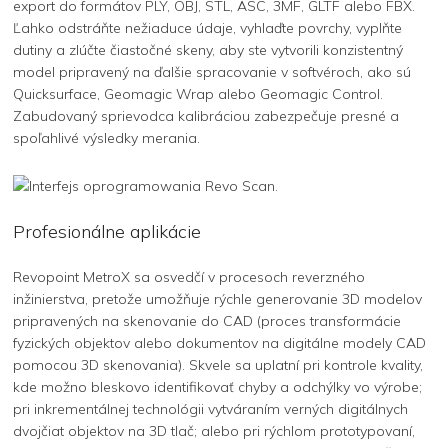
export do formátov PLY, OBJ, STL, ASC, 3MF, GLTF alebo FBX.
Ľahko odstráňte nežiaduce údaje, vyhlaďte povrchy, vyplňte
dutiny a zlúčte čiastočné skeny, aby ste vytvorili konzistentný
model pripravený na ďalšie spracovanie v softvéroch, ako sú
Quicksurface, Geomagic Wrap alebo Geomagic Control.
Zabudovaný sprievodca kalibráciou zabezpečuje presné a
spoľahlivé výsledky merania.
Profesionálne aplikácie
Revopoint MetroX sa osvedčí v procesoch reverzného
inžinierstva, pretože umožňuje rýchle generovanie 3D modelov
pripravených na skenovanie do CAD (proces transformácie
fyzických objektov alebo dokumentov na digitálne modely CAD
pomocou 3D skenovania). Skvele sa uplatní pri kontrole kvality,
kde možno bleskovo identifikovať chyby a odchýlky vo výrobe;
pri inkrementálnej technológii vytváraním verných digitálnych
dvojčiat objektov na 3D tlač; alebo pri rýchlom prototypovaní,