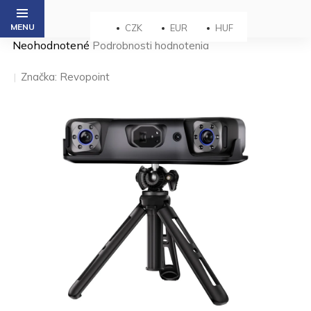
Prejsť
na
CZK
EUR
HUF
obsah
Priemerné
Neohodnotené
Podrobnosti hodnotenia
hodnotenie
produktu
Značka:
Revopoint
je
0,0
z 5
hviezdičiek.