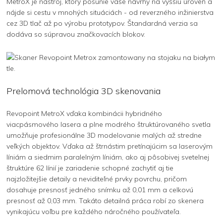
MetroX je nástroj, ktorý posunie vaše návrhy na vyššiu úroveň a
nájde si cestu v mnohých situáciách - od reverzného inžinierstva
cez 3D tlač až po výrobu prototypov. Štandardná verzia sa
dodáva so súpravou značkovacích blokov.
Prelomová technológia 3D skenovania
Revopoint MetroX vďaka kombinácii hybridného
viacpásmového lasera a plne modrého štruktúrovaného svetla
umožňuje profesionálne 3D modelovanie malých až stredne
veľkých objektov. Vďaka až štrnástim pretínajúcim sa laserovým
líniám a siedmim paralelným líniám, ako aj pôsobivej svetelnej
štruktúre 62 línií je zariadenie schopné zachytiť aj tie
najzložitejšie detaily a neviditeľné prvky povrchu, pričom
dosahuje presnosť jedného snímku až 0,01 mm a celkovú
presnosť až 0,03 mm. Takáto detailná práca robí zo skenera
vynikajúcu voľbu pre každého náročného používateľa.