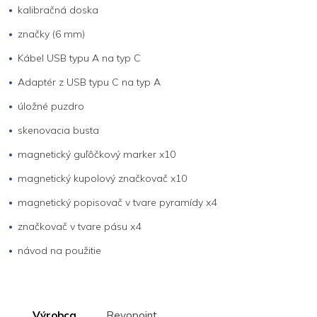
kalibračná doska
značky (6 mm)
Kábel USB typu A na typ C
Adaptér z USB typu C na typ A
úložné puzdro
skenovacia busta
magnetický guľôčkový marker x10
magnetický kupolový značkovač x10
magnetický popisovač v tvare pyramídy x4
značkovač v tvare pásu x4
návod na použitie
Výrobca
Revopoint