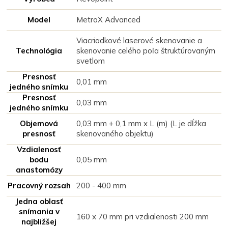
Model
MetroX Advanced
Viacriadkové laserové skenovanie a
Technológia
skenovanie celého poľa štruktúrovaným
svetlom
Presnosť
0,01 mm
jedného snímku
Presnosť
0,03 mm
jedného snímku
Objemová
0,03 mm + 0,1 mm x L (m) (L je dĺžka
presnosť
skenovaného objektu)
Vzdialenosť
bodu
0,05 mm
anastomózy
Pracovný rozsah
200 - 400 mm
Jedna oblasť
snímania v
160 x 70 mm pri vzdialenosti 200 mm
najbližšej