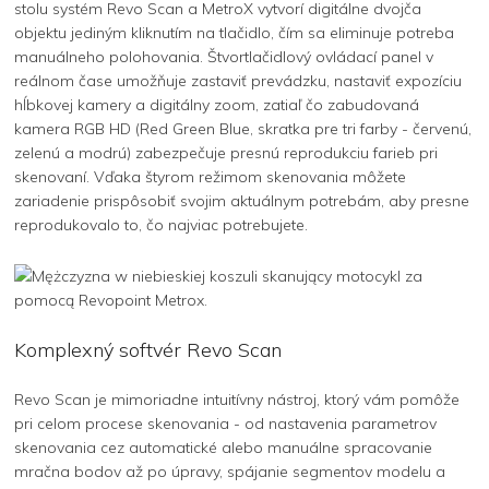
stolu systém Revo Scan a MetroX vytvorí digitálne dvojča
objektu jediným kliknutím na tlačidlo, čím sa eliminuje potreba
manuálneho polohovania. Štvortlačidlový ovládací panel v
reálnom čase umožňuje zastaviť prevádzku, nastaviť expozíciu
hĺbkovej kamery a digitálny zoom, zatiaľ čo zabudovaná
kamera RGB HD (Red Green Blue, skratka pre tri farby - červenú,
zelenú a modrú) zabezpečuje presnú reprodukciu farieb pri
skenovaní. Vďaka štyrom režimom skenovania môžete
zariadenie prispôsobiť svojim aktuálnym potrebám, aby presne
reprodukovalo to, čo najviac potrebujete.
Komplexný softvér Revo Scan
Revo Scan je mimoriadne intuitívny nástroj, ktorý vám pomôže
pri celom procese skenovania - od nastavenia parametrov
skenovania cez automatické alebo manuálne spracovanie
mračna bodov až po úpravy, spájanie segmentov modelu a