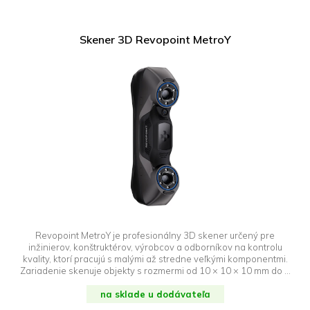
Skener 3D Revopoint MetroY
Revopoint MetroY je profesionálny 3D skener určený pre
inžinierov, konštruktérov, výrobcov a odborníkov na kontrolu
kvality, ktorí pracujú s malými až stredne veľkými komponentmi.
Zariadenie skenuje objekty s rozmermi od 10 × 10 × 10 mm do 1
× 1 × 1 m, pričom si zachováva vysokú objemovú presnosť 0,02
mm + 0,04 mm × L (m). Vyniká tiež rýchlosťou snímania až 1 500
na sklade u dodávateľa
000 bodov za sekundu. Vďaka tomu všetkému je model MetroY