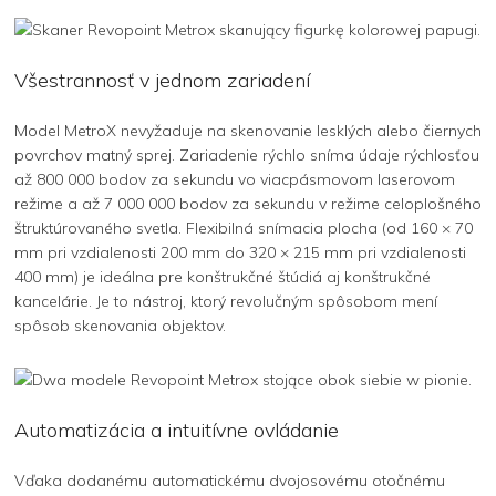
Všestrannosť v jednom zariadení
Model MetroX nevyžaduje na skenovanie lesklých alebo čiernych
povrchov matný sprej. Zariadenie rýchlo sníma údaje rýchlosťou
až 800 000 bodov za sekundu vo viacpásmovom laserovom
režime a až 7 000 000 bodov za sekundu v režime celoplošného
štruktúrovaného svetla. Flexibilná snímacia plocha (od 160 × 70
mm pri vzdialenosti 200 mm do 320 × 215 mm pri vzdialenosti
400 mm) je ideálna pre konštrukčné štúdiá aj konštrukčné
kancelárie. Je to nástroj, ktorý revolučným spôsobom mení
spôsob skenovania objektov.
Automatizácia a intuitívne ovládanie
Vďaka dodanému automatickému dvojosovému otočnému