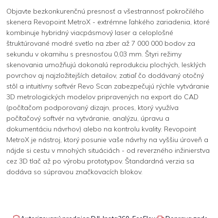
Objavte bezkonkurenčnú presnosť a všestrannosť pokročilého
skenera Revopoint MetroX - extrémne ľahkého zariadenia, ktoré
kombinuje hybridný viacpásmový laser a celoplošné
štruktúrované modré svetlo na zber až 7 000 000 bodov za
sekundu v okamihu s presnosťou 0,03 mm. Štyri režimy
skenovania umožňujú dokonalú reprodukciu plochých, lesklých
povrchov aj najzložitejších detailov, zatiaľ čo dodávaný otočný
stôl a intuitívny softvér Revo Scan zabezpečujú rýchle vytváranie
3D metrologických modelov pripravených na export do CAD
(počítačom podporovaný dizajn, proces, ktorý využíva
počítačový softvér na vytváranie, analýzu, úpravu a
dokumentáciu návrhov) alebo na kontrolu kvality. Revopoint
MetroX je nástroj, ktorý posunie vaše návrhy na vyššiu úroveň a
nájde si cestu v mnohých situáciách - od reverzného inžinierstva
cez 3D tlač až po výrobu prototypov. Štandardná verzia sa
dodáva so súpravou značkovacích blokov.