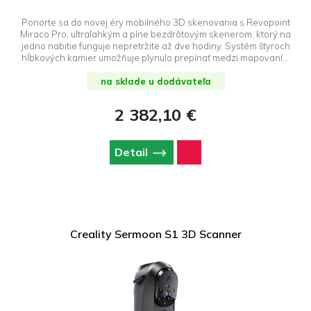
Ponorte sa do novej éry mobilného 3D skenovania s Revopoint
Miraco Pro, ultraľahkým a plne bezdrôtovým skenerom, ktorý na
jedno nabitie funguje nepretržite až dve hodiny. Systém štyroch
hĺbkových kamier umožňuje plynulo prepínať medzi mapovaním
jemných detailov (0,02 mm) a vysokorýchlostným skenovaním
veľkých objektov (0,2 mm), ktoré je k dispozícii v režimoch Single
na sklade u dodávateľa
Shot a Continuous Shot. Výkonný osemjadrový procesor s
frekvenciou 2,8 GHz, 32 GB pamäte RAM a 256 GB internej
2 382,10 €
pamäte pojmú až 10 000 snímok skenovania bez farby a až 8
000 snímok vo farbe, zatiaľ čo 6-palcová obrazovka AMOLED
2K s nastavením 180° a pokročilé funkcie následného
Detail
spracovania vám umožnia pracovať bez počítača.
Fotorealistické farby zabezpečuje 48MP kamera RGB, zatiaľ čo
9-osová IMU, certifikácia IP45 a Wi-Fi 6 zaručujú spoľahlivosť v
akýchkoľvek podmienkach. Objavte, aké jednoduché je preniesť
realitu do digitálneho sveta!
Creality Sermoon S1 3D Scanner