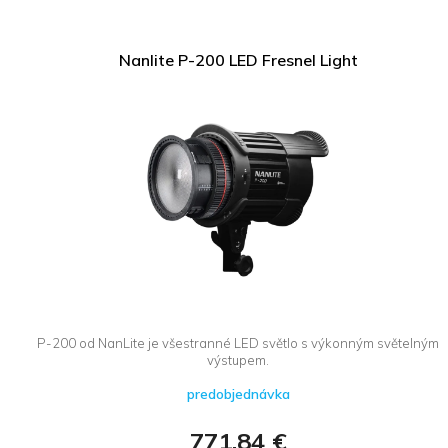
Nanlite P-200 LED Fresnel Light
P-200 od NanLite je všestranné LED světlo s výkonným světelným
výstupem.
predobjednávka
771,84 €