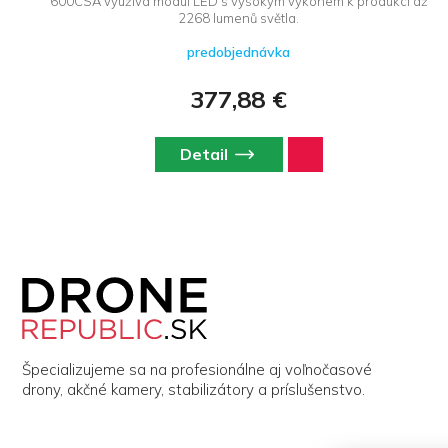
600CSA využívá modul LED s vysokým výkonem k produkci až
2268 lumenů světla.
predobjednávka
377,88 €
Detail
Z
á
p
ä
t
i
Špecializujeme sa na profesionálne aj voľnočasové
e
drony, akčné kamery, stabilizátory a príslušenstvo.