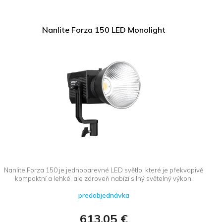
Nanlite Forza 150 LED Monolight
Nanlite Forza 150 je jednobarevné LED světlo, které je překvapivě
kompaktní a lehké, ale zároveň nabízí silný světelný výkon.
predobjednávka
613,05 €