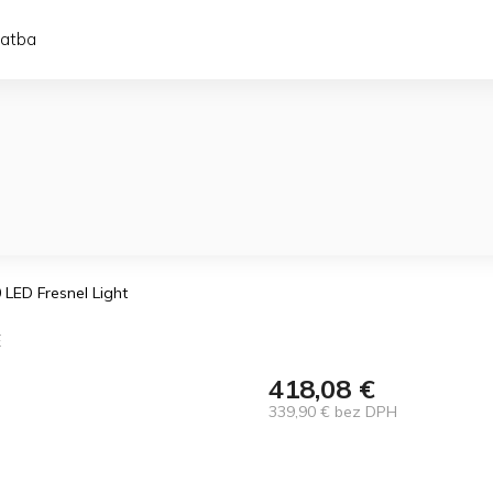
latba
 LED Fresnel Light
E
418,08 €
339,90 € bez DPH
Jednotková
cena: