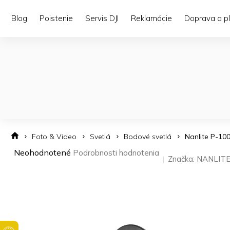
Prejsť
na
Blog
Poistenie
Servis DJI
Reklamácie
Doprava a p
obsah
Foto & Video
Svetlá
Bodové svetlá
Nanlite P-100
Priemerné
Neohodnotené
Podrobnosti hodnotenia
Značka:
NANLIT
hodnotenie
produktu
je
0,0
z 5
hviezdičiek.