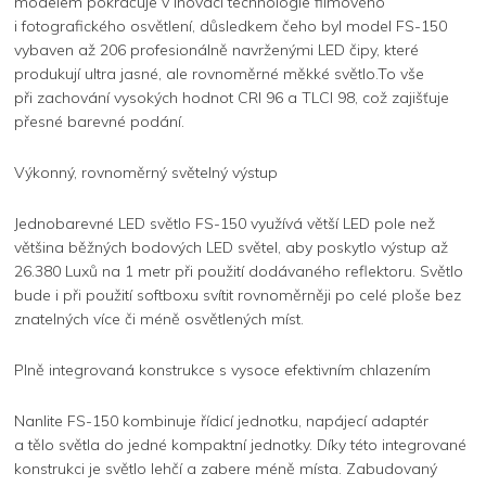
modelem pokračuje v inovaci technologie filmového
i fotografického osvětlení, důsledkem čeho byl model FS-150
vybaven až 206 profesionálně navrženými LED čipy, které
produkují ultra jasné, ale rovnoměrné měkké světlo.To vše
při zachování vysokých hodnot CRI 96 a TLCI 98, což zajišťuje
přesné barevné podání.
Výkonný, rovnoměrný světelný výstup
Jednobarevné LED světlo FS-150 využívá větší LED pole než
většina běžných bodových LED světel, aby poskytlo výstup až
26.380 Luxů na 1 metr při použití dodávaného reflektoru. Světlo
bude i při použití softboxu svítit rovnoměrněji po celé ploše bez
znatelných více či méně osvětlených míst.
Plně integrovaná konstrukce s vysoce efektivním chlazením
Nanlite FS-150 kombinuje řídicí jednotku, napájecí adaptér
a tělo světla do jedné kompaktní jednotky. Díky této integrované
konstrukci je světlo lehčí a zabere méně místa. Zabudovaný