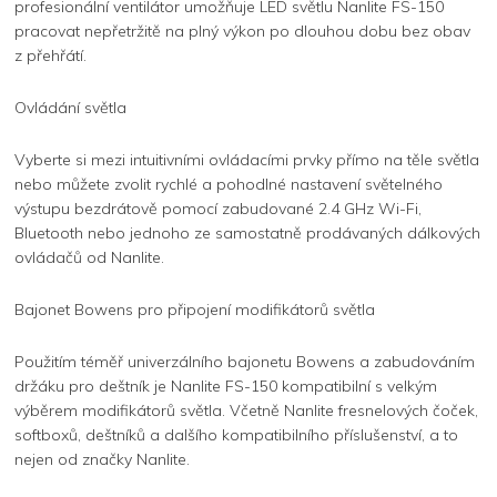
profesionální ventilátor umožňuje LED světlu Nanlite FS-150
pracovat nepřetržitě na plný výkon po dlouhou dobu bez obav
z přehřátí.
Ovládání světla
Vyberte si mezi intuitivními ovládacími prvky přímo na těle světla
nebo můžete zvolit rychlé a pohodlné nastavení světelného
výstupu bezdrátově pomocí zabudované 2.4 GHz Wi-Fi,
Bluetooth nebo jednoho ze samostatně prodávaných dálkových
ovládačů od Nanlite.
Bajonet Bowens pro připojení modifikátorů světla
Použitím téměř univerzálního bajonetu Bowens a zabudováním
držáku pro deštník je Nanlite FS-150 kompatibilní s velkým
výběrem modifikátorů světla. Včetně Nanlite fresnelových čoček,
softboxů, deštníků a dalšího kompatibilního příslušenství, a to
nejen od značky Nanlite.