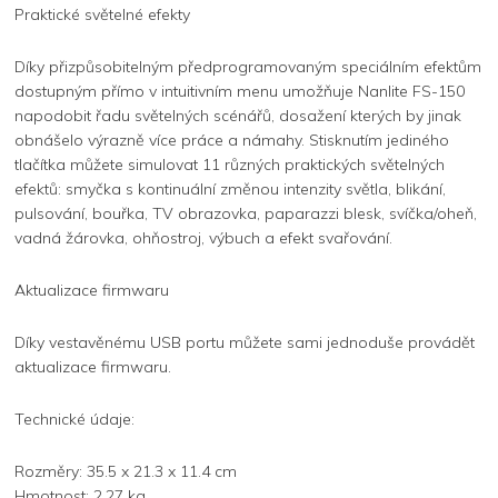
Praktické světelné efekty
Díky přizpůsobitelným předprogramovaným speciálním efektům
dostupným přímo v intuitivním menu umožňuje Nanlite FS-150
napodobit řadu světelných scénářů, dosažení kterých by jinak
obnášelo výrazně více práce a námahy. Stisknutím jediného
tlačítka můžete simulovat 11 různých praktických světelných
efektů: smyčka s kontinuální změnou intenzity světla, blikání,
pulsování, bouřka, TV obrazovka, paparazzi blesk, svíčka/oheň,
vadná žárovka, ohňostroj, výbuch a efekt svařování.
Aktualizace firmwaru
Díky vestavěnému USB portu můžete sami jednoduše provádět
aktualizace firmwaru.
Technické údaje:
Rozměry: 35.5 x 21.3 x 11.4 cm
Hmotnost: 2.27 kg