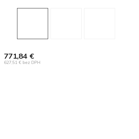
771,84 €
627,51 € bez DPH
Jednotková
cena: