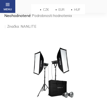
Prejsť
na
CZK
EUR
HUF
obsah
Priemerné
Neohodnotené
Podrobnosti hodnotenia
hodnotenie
produktu
Značka:
NANLITE
je
0,0
z 5
hviezdičiek.