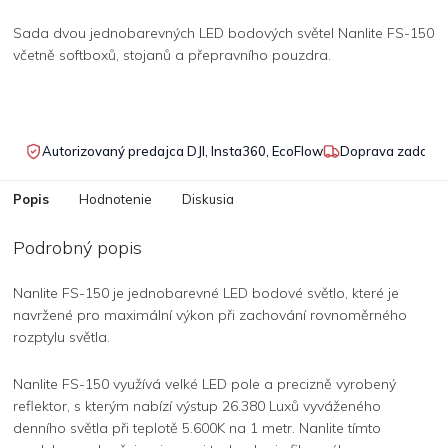
Sada dvou jednobarevných LED bodových světel Nanlite FS-150
včetně softboxů, stojanů a přepravního pouzdra.
Autorizovaný predajca DJI, Insta360, EcoFlow
Doprava zadarmo
Popis
Hodnotenie
Diskusia
Podrobný popis
Nanlite FS-150 je jednobarevné LED bodové světlo, které je
navržené pro maximální výkon při zachování rovnoměrného
rozptylu světla.
Nanlite FS-150 využívá velké LED pole a precizně vyrobený
reflektor, s kterým nabízí výstup 26.380 Luxů vyváženého
denního světla při teplotě 5.600K na 1 metr. Nanlite tímto