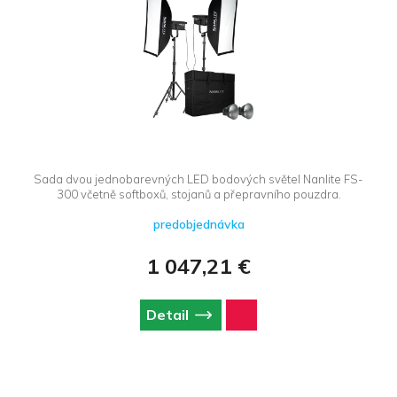
Sada dvou jednobarevných LED bodových světel Nanlite FS-
300 včetně softboxů, stojanů a přepravního pouzdra.
predobjednávka
1 047,21 €
Detail