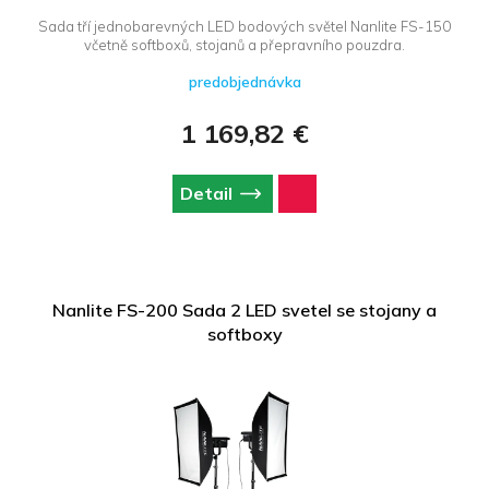
Sada tří jednobarevných LED bodových světel Nanlite FS-150
včetně softboxů, stojanů a přepravního pouzdra.
predobjednávka
1 169,82 €
Detail
Nanlite FS-200 Sada 2 LED svetel se stojany a
softboxy