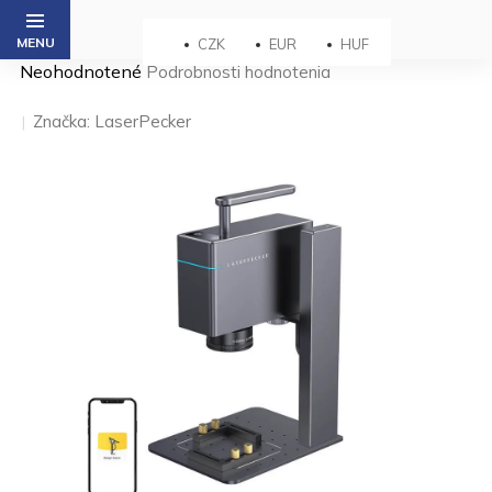
Prejsť
na
CZK
EUR
HUF
obsah
Priemerné
Neohodnotené
Podrobnosti hodnotenia
hodnotenie
produktu
Značka:
LaserPecker
je
0,0
z 5
hviezdičiek.