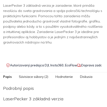
LaserPecker 3 základná verzia je zariadenie, ktoré prináša
revolúciu do sveta gravírovania a spája pokročilú technológiu s
praktickými funkciami. Pomocou tohto zariadenia môžu
používatelia jednoducho gravírovať vlastné fotografie, grafiku,
podpisy alebo kódy, a to s použitím vysokokvalitného rozlíšenia
a intuitívnej aplikácie. Zariadenie LaserPecker 3 je ideálne pre
profesionálov aj hobbyistov a je jedným z najvšestrannejších
gravírovacích nástrojov na trhu.
Autorizovaný predajca DJI, Insta360, EcoFlow
Doprava zadarmo
Popis
Súvisiace súbory (2)
Hodnotenie
Diskusia
Podrobný popis
LaserPecker 3 základná verzia