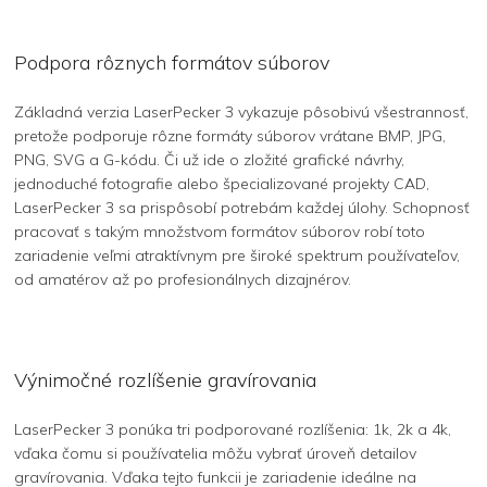
Podpora rôznych formátov súborov
Základná verzia LaserPecker 3 vykazuje pôsobivú všestrannosť,
pretože podporuje rôzne formáty súborov vrátane BMP, JPG,
PNG, SVG a G-kódu. Či už ide o zložité grafické návrhy,
jednoduché fotografie alebo špecializované projekty CAD,
LaserPecker 3 sa prispôsobí potrebám každej úlohy. Schopnosť
pracovať s takým množstvom formátov súborov robí toto
zariadenie veľmi atraktívnym pre široké spektrum používateľov,
od amatérov až po profesionálnych dizajnérov.
Výnimočné rozlíšenie gravírovania
LaserPecker 3 ponúka tri podporované rozlíšenia: 1k, 2k a 4k,
vďaka čomu si používatelia môžu vybrať úroveň detailov
gravírovania. Vďaka tejto funkcii je zariadenie ideálne na