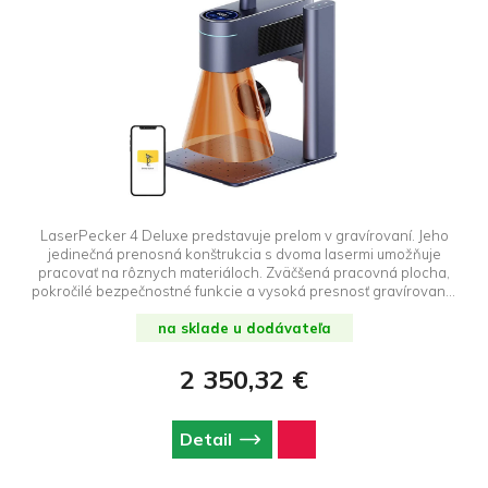
LaserPecker 4 Deluxe predstavuje prelom v gravírovaní. Jeho
jedinečná prenosná konštrukcia s dvoma lasermi umožňuje
pracovať na rôznych materiáloch. Zväčšená pracovná plocha,
pokročilé bezpečnostné funkcie a vysoká presnosť gravírovania
z neho robia dokonalý nástroj pre profesionálov a hobbyistov,
ktorí hľadajú efektivitu a všestrannosť.
na sklade u dodávateľa
2 350,32 €
Detail