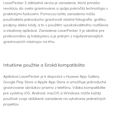
LaserPecker 3 základná verzia je zariadenie, ktoré prináša
revolúciu do sveta gravírovania a spája pokročilú technológiu s
praktickými funkciami. Pomocou tohto zariadenia môžu
používatelia jednoducho gravírovať vlastné fotografie, grafiku,
podpisy alebo kódy, a to s použitím vysokokvalitného rozlíšenia
a intuitívnej aplikácie. Zariadenie LaserPecker 3 je ideálne pre
profesionálov aj hobbyistov a je jedným z najvšestrannejších
gravírovacích nástrojov na trhu.
Intuitívne použitie a široká kompatibilita
Aplikácia LaserPecker je k dispozícii v Huawei App Gallery,
Google Play Store a Apple App Store a umožňuje jednoduché
gravírovanie obrázkov priamo z telefónu. Vďaka kompatibilite
pre systémy iOS, Android, macOS a Windows môže každý
používať svoje obľúbené zariadenie na vytváranie jedinečných
projektov.