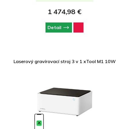
rezanie a gravírovanie do dreva, akrylu, kože alebo kovu s
mimoriadnou presnosťou.
1 474,98 €
Detail
Laserový gravírovací stroj 3 v 1 xTool M1 10W