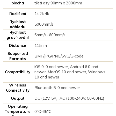
plocha
třetí osy 90mm x 2000mm
Rozlišení
1k 2k 4k
Rychlost
5000mm/s
náhledu
Rychlost
6mm/s- 600mm/s
gravírování
Distance
115nm
Supported
BMP/JPG/PNG/SVG/G-code
Formats
iOS 9. 0 and newer, Android 6.0 and
Compatibility
newer, MacOS 10 and newer, Windows
10 and newer
Wireless
Bluetooth 5. 0 and newer
Connectivity
Output
DC (12V, 5A), AC (100-240V, 50-60Hz)
Operating
Temperature
0°C-65°C