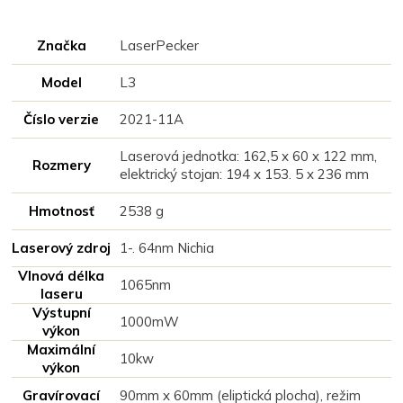
Značka
LaserPecker
Model
L3
Číslo verzie
2021-11A
Laserová jednotka: 162,5 x 60 x 122 mm,
Rozmery
elektrický stojan: 194 x 153. 5 x 236 mm
Hmotnosť
2538 g
Laserový zdroj
1-. 64nm Nichia
Vlnová délka
1065nm
laseru
Výstupní
1000mW
výkon
Maximální
10kw
výkon
Gravírovací
90mm x 60mm (eliptická plocha), režim