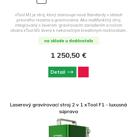
xTool M1 je stroj, ktorý stanovuje nové štandardy v oblasti
presného rezania a gravírovania. Ako multifunkčný stroj
integrovaný s laserom, gravírovacím zariadením a nožom
otvára xTool M1 dvere k nekonečným kreatívnym možnostiam.
Či už ste remeselník, technologický nadšenec, domáci majster
alebo profesionálny dizajnér, xTool M1 je navrhnutý tak, aby
na sklade u dodávateľa
podporoval vašu predstavivosť a pomohol vám realizovať vaše
najodvážnejšie projekty.
1 250,50 €
Detail
Laserový gravírovací stroj 2 v 1 xTool F1 - luxusná
súprava