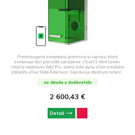
Predstavujeme komplexnú gravírovaciu súpravu, ktorá
kombinuje štyri pokročilé zariadenia: xTool F1-Mint Green,
rotačný nadstavec RA2 Pro, stolný čistič dymu xTool a mobilnú
základňu xTool Slide Extension. Súprava je ideálnym riešením
pre tých, ktorí pri svojej kreatívnej gravírovacej práci hľadajú
presnosť, všestrannosť a čistotu.
na sklade u dodávateľa
2 600,43 €
Detail