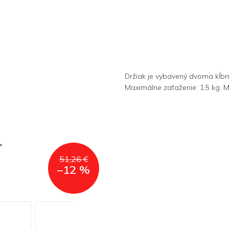
Držiak je vybavený dvoma kĺbmi
Maximálne zaťaženie: 1,5 kg. M
51,26 €
–12 %