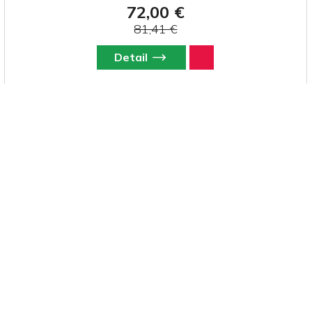
72,00 €
81,41 €
Detail