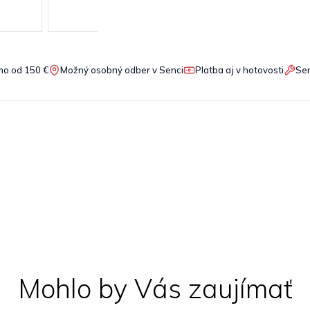
o od 150 €
Možný osobný odber v Senci
Platba aj v hotovosti
Ser
Mohlo by Vás zaujímať