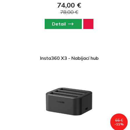
74,00 €
78,00 €
Detail
Insta360 X3 - Nabíjací hub
66 €
-11%