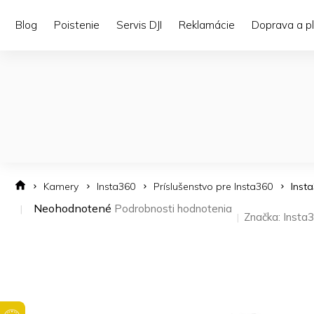
Prejsť
na
Blog
Poistenie
Servis DJI
Reklamácie
Doprava a p
obsah
Kamery
Insta360
Príslušenstvo pre Insta360
Inst
Priemerné
Neohodnotené
Podrobnosti hodnotenia
Značka:
Insta
hodnotenie
produktu
je
0,0
z 5
hviezdičiek.