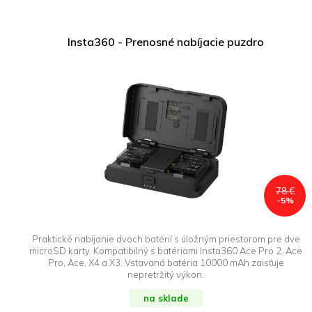
Insta360 - Prenosné nabíjacie puzdro
78 €
-5%
Praktické nabíjanie dvoch batérií s úložným priestorom pre dve
microSD karty. Kompatibilný s batériami Insta360 Ace Pro 2, Ace
Pro, Ace, X4 a X3. Vstavaná batéria 10000 mAh zaisťuje
nepretržitý výkon.
na sklade