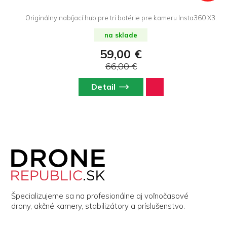
Originálny nabíjací hub pre tri batérie pre kameru Insta360 X3.
na sklade
59,00 €
66,00 €
Detail
Z
á
p
ä
t
i
Špecializujeme sa na profesionálne aj voľnočasové
e
drony, akčné kamery, stabilizátory a príslušenstvo.