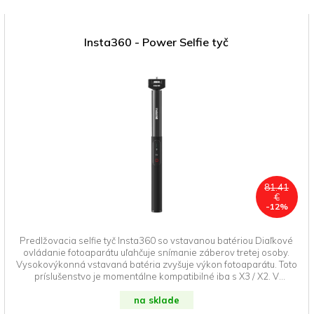
Insta360 - Power Selfie tyč
Dopredaj
81.41
€
-12%
Predlžovacia selfie tyč Insta360 so vstavanou batériou Diaľkové
ovládanie fotoaparátu uľahčuje snímanie záberov tretej osoby.
Vysokovýkonná vstavaná batéria zvyšuje výkon fotoaparátu. Toto
príslušenstvo je momentálne kompatibilné iba s X3 / X2. V
budúcnosti bude k dispozícii aktualizácia firmvéru pre ONE R/RS
na podporu tohto príslušenstva.
na sklade