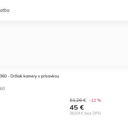
latba
a360 - Držiak kamery s prísavkou
360
51,26 €
–12 %
45 €
36,59 € bez DPH
Jednotková
cena: