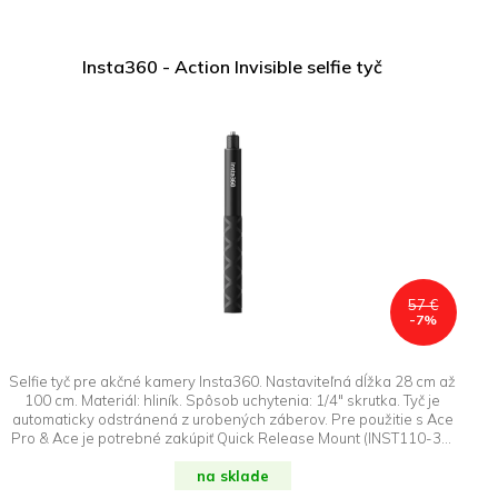
Insta360 - Action Invisible selfie tyč
57 €
-7%
Selfie tyč pre akčné kamery Insta360. Nastaviteľná dĺžka 28 cm až
100 cm. Materiál: hliník. Spôsob uchytenia: 1/4" skrutka. Tyč je
automaticky odstránená z urobených záberov. Pre použitie s Ace
Pro & Ace je potrebné zakúpiť Quick Release Mount (INST110-35)
alebo adaptér z vidlice na statívový závit (INST120-15).
na sklade