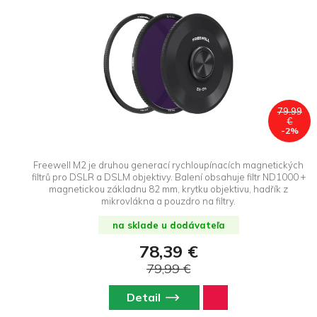
79.99
€
-2%
Freewell M2 je druhou generací rychloupínacích magnetických
filtrů pro DSLR a DSLM objektivy. Balení obsahuje filtr ND1000 +
magnetickou základnu 82 mm, krytku objektivu, hadřík z
mikrovlákna a pouzdro na filtry.
na sklade u dodávateľa
78,39 €
79,99 €
Detail