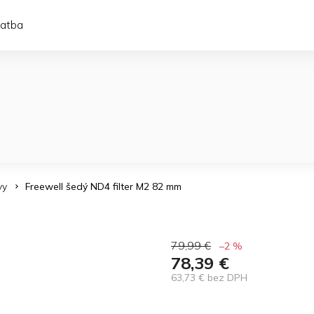
latba
vy
Freewell šedý ND4 filter M2 82 mm
79,99 €
–2 %
78,39 €
63,73 € bez DPH
Jednotková
cena: