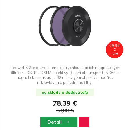
79.99
€
-2%
Freewell M2 je druhou generací rychloupínacích magnetických
filtrů pro DSLR a DSLM objektivy. Balení obsahuje filtr ND64 +
magnetickou základnu 82 mm, krytku objektivu, hadřík z
mikrovlákna a pouzdro na filtry.
na sklade u dodávateľa
78,39 €
79,99 €
Detail