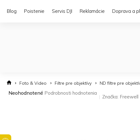
Prejsť
na
Blog
Poistenie
Servis DJI
Reklamácie
Doprava a p
obsah
Foto & Video
Filtre pre objektívy
ND filtre pre objektí
Priemerné
Neohodnotené
Podrobnosti hodnotenia
Značka:
Freewell
hodnotenie
produktu
je
0,0
z 5
hviezdičiek.