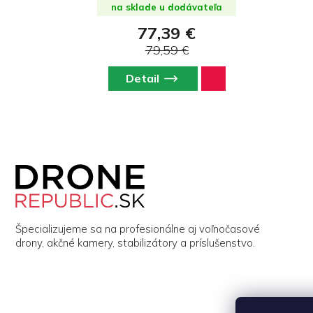
na sklade u dodávateľa
77,39 €
79,59 €
Detail
Z
á
p
ä
t
i
Špecializujeme sa na profesionálne aj voľnočasové
e
drony, akčné kamery, stabilizátory a príslušenstvo.