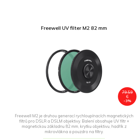
Freewell UV filter M2 82 mm
79.59
€
-3%
Freewell M2 je druhou generací rychloupínacích magnetických
filtrů pro DSLR a DSLM objektivy. Balení obsahuje UV filtr +
magnetickou základnu 82 mm, krytku objektivu, hadřík z
mikrovlákna a pouzdro na filtry.