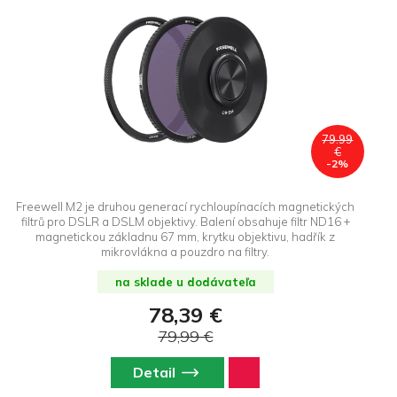
79.99
€
-2%
Freewell M2 je druhou generací rychloupínacích magnetických
filtrů pro DSLR a DSLM objektivy. Balení obsahuje filtr ND16 +
magnetickou základnu 67 mm, krytku objektivu, hadřík z
mikrovlákna a pouzdro na filtry.
na sklade u dodávateľa
78,39 €
79,99 €
Detail