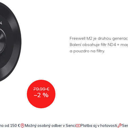
Freewell M2 je druhou generací
Balení obsahuje filtr ND4 + ma
a pouzdro na filtry.
79,99 €
–2 %
o od 150 €
Možný osobný odber v Senci
Platba aj v hotovosti
Ser