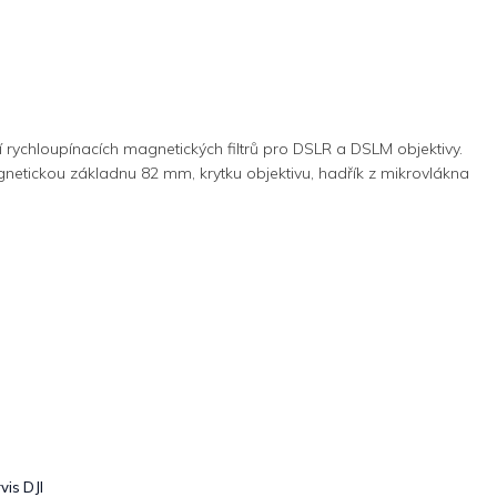
 rychloupínacích magnetických filtrů pro DSLR a DSLM objektivy.
gnetickou základnu 82 mm, krytku objektivu, hadřík z mikrovlákna
vis DJI