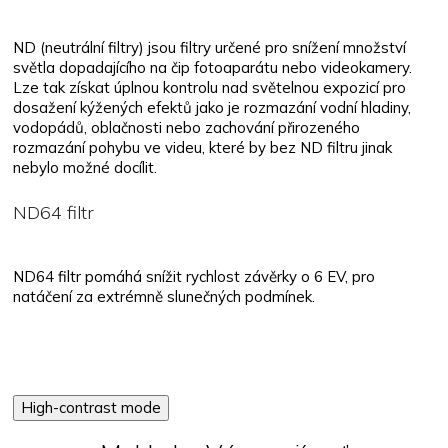
ND (neutrální filtry) jsou filtry určené pro snížení množství
světla dopadajícího na čip fotoaparátu nebo videokamery.
Lze tak získat úplnou kontrolu nad světelnou expozicí pro
dosažení kýžených efektů jako je rozmazání vodní hladiny,
vodopádů, oblačnosti nebo zachování přirozeného
rozmazání pohybu ve videu, které by bez ND filtru jinak
nebylo možné docílit.
ND64 filtr
ND64 filtr pomáhá snížit rychlost závěrky o 6 EV, pro
natáčení za extrémně slunečných podmínek.
High-contrast mode