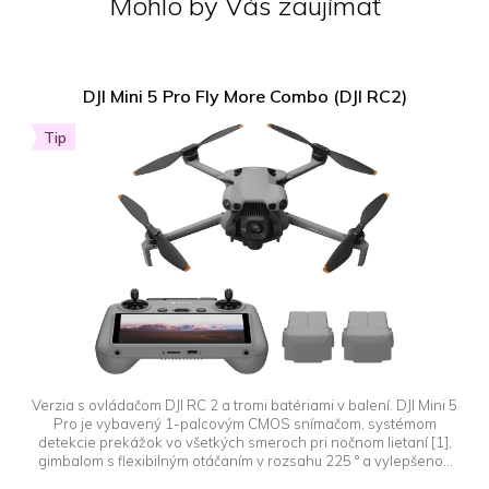
Mohlo by Vás zaujímať
DJI Mini 5 Pro Fly More Combo (DJI RC2)
Tip
Verzia s ovládačom DJI RC 2 a tromi batériami v balení. DJI Mini 5
Pro je vybavený 1-palcovým CMOS snímačom, systémom
detekcie prekážok vo všetkých smeroch pri nočnom lietaní [1],
gimbalom s flexibilným otáčaním v rozsahu 225 ° a vylepšenou
funkciou ActiveTrack 360 °. To všetko v kompaktnom a