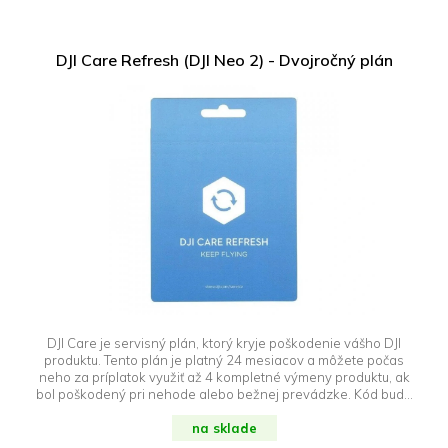
DJI Care Refresh (DJI Neo 2) - Dvojročný plán
DJI Care je servisný plán, ktorý kryje poškodenie vášho DJI
produktu. Tento plán je platný 24 mesiacov a môžete počas
neho za príplatok využiť až 4 kompletné výmeny produktu, ak
bol poškodený pri nehode alebo bežnej prevádzke. Kód bude
odoslaný e-mailom počas pracovných dní na základe
objednávky. Objednávku je preto potrebné uhradiť vopred cez
na sklade
platobnú bránu. Upozornenie: DJI Care Refresh je možné