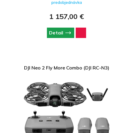
predobjednávka
ultraľahkom tele. Vďaka výkonu porovnateľnému s vlajkovými
modelmi dokáže zachytiť tie najkrajšie okamihy a premeniť vaše
spomienky na dych vyrážajúce detailné zábery.
1 157,00 €
Detail
DJI Neo 2 Fly More Combo (DJI RC-N3)