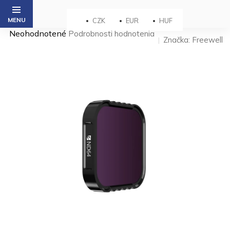
Prejsť
na
CZK
EUR
HUF
obsah
Priemerné
Neohodnotené
Podrobnosti hodnotenia
Značka:
Freewell
hodnotenie
produktu
je
0,0
z 5
hviezdičiek.