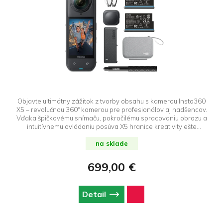
Objavte ultimátny zážitok z tvorby obsahu s kamerou Insta360
X5 – revolučnou 360° kamerou pre profesionálov aj nadšencov.
Vďaka špičkovému snímaču, pokročilému spracovaniu obrazu a
intuitívnemu ovládaniu posúva X5 hranice kreativity ešte
ďalej.Objavte ultimátny zážitok z tvorby obsahu s kamerou
Insta360 X5 – revolučnou 360° kamerou pre profesionálov aj
na sklade
nadšencov. Vďaka špičkovému snímaču, pokročilému
spracovaniu obrazu a intuitívnemu ovládaniu posúva X5 hranice
699,00 €
kreativity ešte ďalej. Essentials Bundle obsahuje štandardné
ochranné sklá objektívov, selfie tyč 114 cm, krytku objektívov,
akumulátor, nabíjací hub, úložné puzdro.
Detail