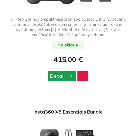
DJI Neo 2 je najkompaktnejší dron spoločnosti DJI [1] vybavený
snímaním prekážok všetkými smermi [2] a funkciami, ako je
ovládanie gestami [3], SelfieShot a ActiveTrack [4], ktoré
umožňujú kreatívnejšie spôsoby lietania.
na sklade
415,00 €
Detail
Insta360 X5 Essentials Bundle