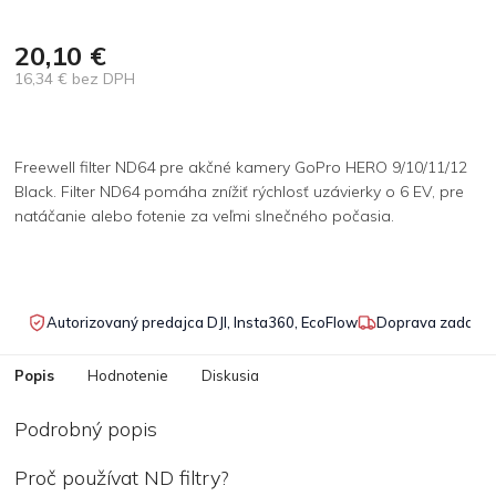
20,10 €
16,34 € bez DPH
Jednotková
cena:
Freewell filter ND64 pre akčné kamery GoPro HERO 9/10/11/12
Black. Filter ND64 pomáha znížiť rýchlosť uzávierky o 6 EV, pre
natáčanie alebo fotenie za veľmi slnečného počasia.
Autorizovaný predajca DJI, Insta360, EcoFlow
Doprava zadarmo
Popis
Hodnotenie
Diskusia
Podrobný popis
Proč používat ND filtry?