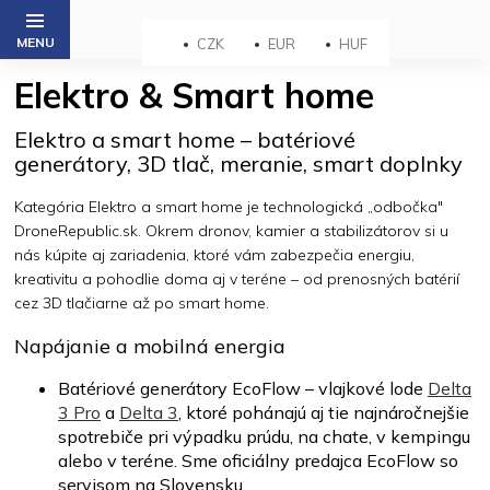
Prejsť
na
CZK
EUR
HUF
obsah
Elektro & Smart home
Elektro a smart home – batériové
generátory, 3D tlač, meranie, smart doplnky
Kategória Elektro a smart home je technologická „odbočka"
DroneRepublic.sk. Okrem dronov, kamier a stabilizátorov si u
nás kúpite aj zariadenia, ktoré vám zabezpečia energiu,
kreativitu a pohodlie doma aj v teréne – od prenosných batérií
cez 3D tlačiarne až po smart home.
Napájanie a mobilná energia
Batériové generátory EcoFlow – vlajkové lode
Delta
3 Pro
a
Delta 3
, ktoré pohánajú aj tie najnáročnejšie
spotrebiče pri výpadku prúdu, na chate, v kempingu
alebo v teréne. Sme oficiálny predajca EcoFlow so
servisom na Slovensku.