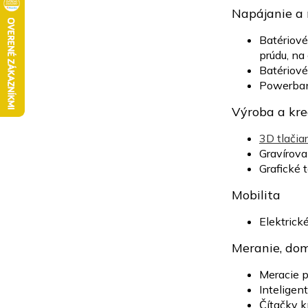
n
Napájanie a 
e
l
Batériové
prúdu, na
Batériové
Powerban
Výroba a kre
3D tlačia
Gravírova
Grafické t
Mobilita
Elektrick
Meranie, dom
Meracie p
Inteligen
Čítačky k