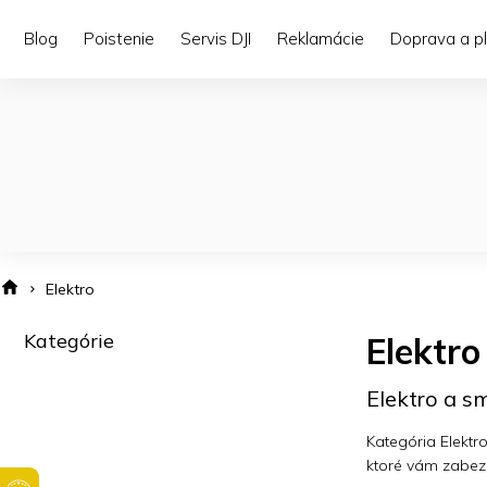
Prejsť
na
Blog
Poistenie
Servis DJI
Reklamácie
Doprava a p
obsah
Elektro
B
Kategórie
Preskočiť
Elektr
o
kategórie
č
n
Elektro a s
ý
p
Kategória Elektr
a
ktoré vám zabezp