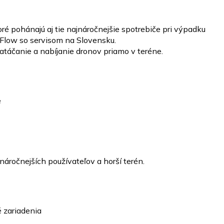
toré pohánajú aj tie najnáročnejšie spotrebiče pri výpadku
oFlow so servisom na Slovensku.
táčanie a nabíjanie dronov priamo v teréne.
e
 náročnejších používateľov a horší terén.
 zariadenia