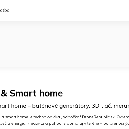
latba
o & Smart home
mart home – batériové generátory, 3D tlač, mera
o a smart home je technologická „odbočka" DroneRepublic.sk. Okrem dr
ečia energiu, kreativitu a pohodlie doma aj v teréne – od prenosnýc