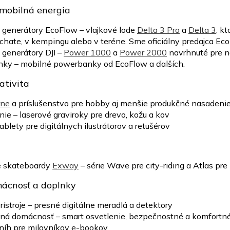
mobilná energia
 generátory EcoFlow – vlajkové lode
Delta 3 Pro
a
Delta 3
, k
 chate, v kempingu alebo v teréne. Sme oficiálny predajca Ec
 generátory DJI –
Power 1000
a
Power 2000
navrhnuté pre na
ky – mobilné powerbanky od EcoFlow a ďalších.
ativita
rne
a príslušenstvo pre hobby aj menšie produkčné nasadeni
nie – laserové graviroky pre drevo, kožu a kov
ablety pre digitálnych ilustrátorov a retušérov
é skateboardy
Exway
– série Wave pre city-riding a Atlas pre
ácnosť a doplnky
rístroje – presné digitálne meradlá a detektory
tná domácnosť – smart osvetlenie, bezpečnostné a komfortné
níh pre milovníkov e-bookov