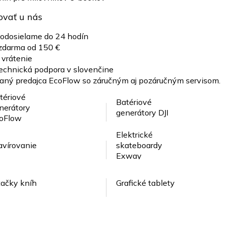
ovať u nás
 odosielame do 24 hodín
zdarma od 150 €
 vrátenie
technická podpora v slovenčine
aný predajca EcoFlow so záručným aj pozáručným servisom.
tériové
Batériové
nerátory
generátory DJI
oFlow
Elektrické
avírovanie
skateboardy
Exway
tačky kníh
Grafické tablety