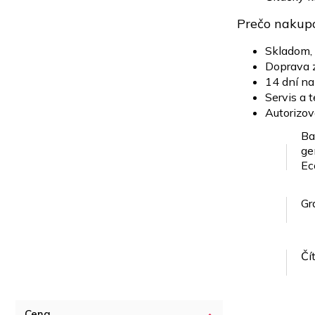
Prečo nakup
Skladom,
Doprava 
14 dní na
Servis a 
Autorizov
Ba
ge
Ec
Gr
Čí
Cena