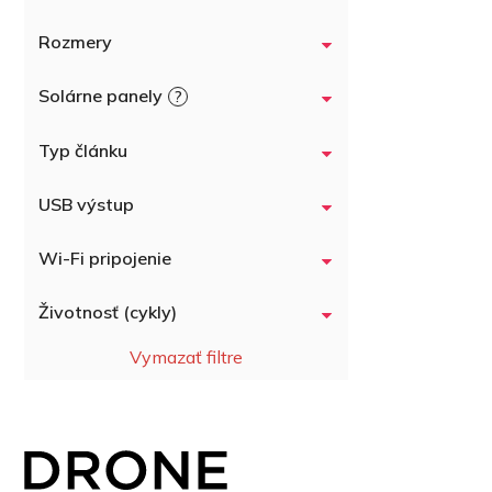
Rozmery
Solárne panely
?
Typ článku
USB výstup
Wi-Fi pripojenie
Životnosť (cykly)
Vymazať filtre
Z
á
p
ä